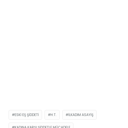
ESKI EŞ ŞIDDETI
H.T.
İLKADIM ASAYIŞ
KADINA KARŞI ŞIDDETLE MÜCADELE