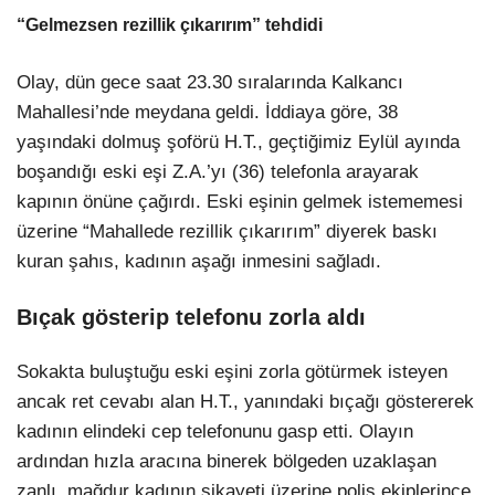
“Gelmezsen rezillik çıkarırım” tehdidi
Olay, dün gece saat 23.30 sıralarında Kalkancı
Mahallesi’nde meydana geldi. İddiaya göre, 38
yaşındaki dolmuş şoförü H.T., geçtiğimiz Eylül ayında
boşandığı eski eşi Z.A.’yı (36) telefonla arayarak
kapının önüne çağırdı. Eski eşinin gelmek istememesi
üzerine “Mahallede rezillik çıkarırım” diyerek baskı
kuran şahıs, kadının aşağı inmesini sağladı.
Bıçak gösterip telefonu zorla aldı
Sokakta buluştuğu eski eşini zorla götürmek isteyen
ancak ret cevabı alan H.T., yanındaki bıçağı göstererek
kadının elindeki cep telefonunu gasp etti. Olayın
ardından hızla aracına binerek bölgeden uzaklaşan
zanlı, mağdur kadının şikayeti üzerine polis ekiplerince