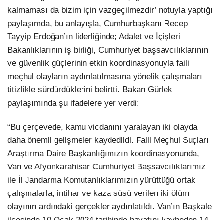
kalmaması da bizim için vazgeçilmezdir’ notuyla yaptığı
paylaşımda, bu anlayışla, Cumhurbaşkanı Recep
Tayyip Erdoğan’ın liderliğinde; Adalet ve İçişleri
Bakanlıklarının iş birliği, Cumhuriyet başsavcılıklarının
ve güvenlik güçlerinin etkin koordinasyonuyla faili
meçhul olayların aydınlatılmasına yönelik çalışmaları
titizlikle sürdürdüklerini belirtti. Bakan Gürlek
paylaşımında şu ifadelere yer verdi:
“Bu çerçevede, kamu vicdanını yaralayan iki olayda
daha önemli gelişmeler kaydedildi. Faili Meçhul Suçları
Araştırma Daire Başkanlığımızın koordinasyonunda,
Van ve Afyonkarahisar Cumhuriyet Başsavcılıklarımız
ile İl Jandarma Komutanlıklarımızın yürüttüğü ortak
çalışmalarla, intihar ve kaza süsü verilen iki ölüm
olayının ardındaki gerçekler aydınlatıldı. Van’ın Başkale
ilçesinde 10 Ocak 2024 tarihinde hayatını kaybeden 14