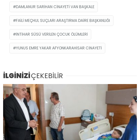
DAMLANUR SARIHAN CINAYETI VAN BAŞKALE
FAILI MEÇHUL SUÇLARI ARAŞTIRMA DAIRE BAŞKANLIĞI
INTIHAR SÜSÜ VERILEN ÇOCUK ÖLÜMLERI
YUNUS EMRE YAKAR AFYONKARAHISAR CINAYETI
İLGİNİZİ
ÇEKEBİLİR