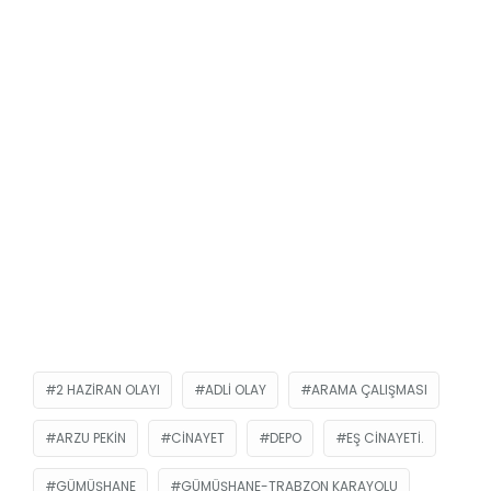
2 HAZIRAN OLAYI
ADLI OLAY
ARAMA ÇALIŞMASI
ARZU PEKIN
CINAYET
DEPO
EŞ CINAYETI.
GÜMÜŞHANE
GÜMÜŞHANE-TRABZON KARAYOLU