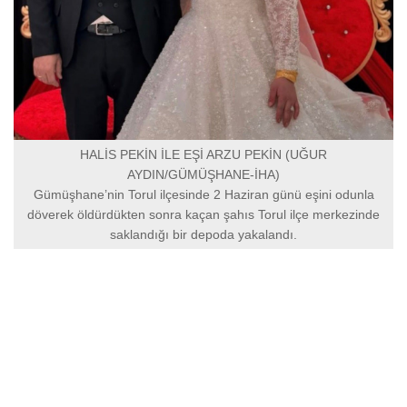
HALİS PEKİN İLE EŞİ ARZU PEKİN (UĞUR
AYDIN/GÜMÜŞHANE-İHA)
Gümüşhane’nin Torul ilçesinde 2 Haziran günü eşini odunla
döverek öldürdükten sonra kaçan şahıs Torul ilçe merkezinde
saklandığı bir depoda yakalandı.