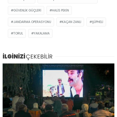
GÜVENLIK GÜÇLERI
HALIS PEKIN
JANDARMA OPERASYONU
KAÇAN ZANLI
ŞÜPHELI
TORUL
YAKALAMA
İLGİNİZİ
ÇEKEBİLİR