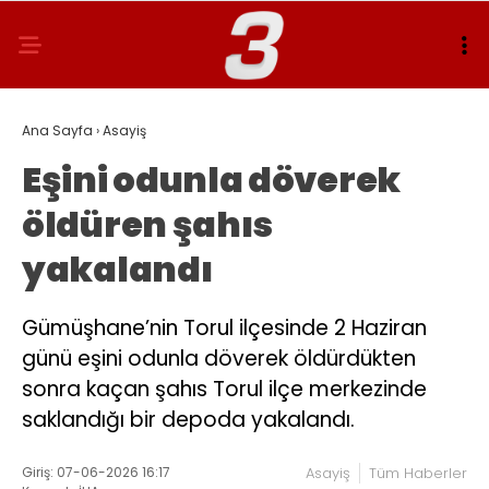
Ana Sayfa
›
Asayiş
Eşini odunla döverek
öldüren şahıs
yakalandı
Gümüşhane’nin Torul ilçesinde 2 Haziran
günü eşini odunla döverek öldürdükten
sonra kaçan şahıs Torul ilçe merkezinde
saklandığı bir depoda yakalandı.
Giriş: 07-06-2026 16:17
Asayiş
Tüm Haberler