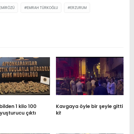
EMIRÖZÜ
EMRAH TÜRKOĞLU
ERZURUM
lden 1 kilo 100
Kavgaya öyle bir şeyle gitti
yuşturucu çıktı
ki!