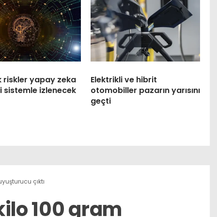
k riskler yapay zeka
Elektrikli ve hibrit
i sistemle izlenecek
otomobiller pazarın yarısını
geçti
yuşturucu çıktı
kilo 100 gram