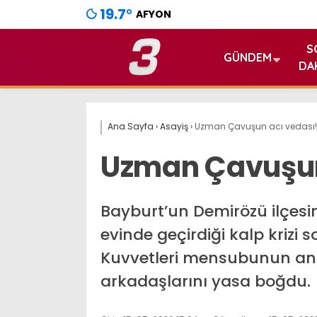
19.7
°
AFYON
S
GÜNDEM
DA
Ana Sayfa
›
Asayiş
›
Uzman Çavuşun acı vedası!
Uzman Çavuşun
Bayburt’un Demirözü ilçes
evinde geçirdiği kalp krizi 
Kuvvetleri mensubunun ani 
arkadaşlarını yasa boğdu.