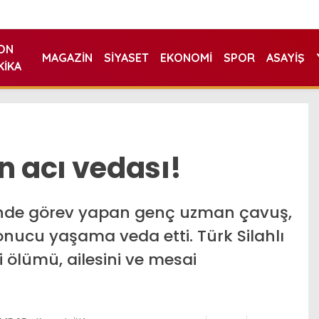
ON
MAGAZIN
SIYASET
EKONOMI
SPOR
ASAYIŞ
KIKA
 acı vedası!
inde görev yapan genç uzman çavuş,
sonucu yaşama veda etti. Türk Silahlı
ölümü, ailesini ve mesai