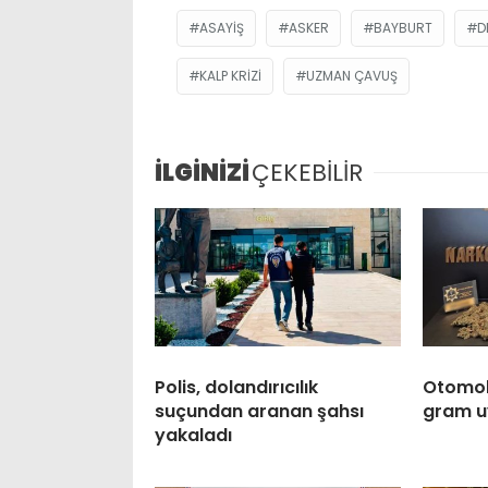
ASAYIŞ
ASKER
BAYBURT
D
KALP KRIZI
UZMAN ÇAVUŞ
İLGİNİZİ
ÇEKEBİLİR
Polis, dolandırıcılık
Otomobi
suçundan aranan şahsı
gram u
yakaladı