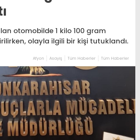
tı
an otomobilde 1 kilo 100 gram
rken, olayla ilgili bir kişi tutuklandı.
Afyon
Asayiş
Tüm Haberler
Tüm Haberler