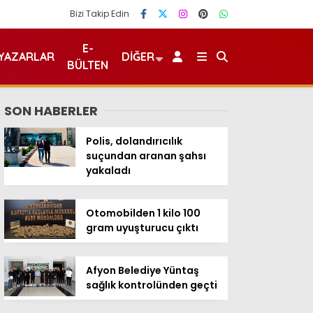
Bizi Takip Edin
E-
YAZARLAR
DIĞER
BÜLTEN
SON HABERLER
Polis, dolandırıcılık
suçundan aranan şahsı
yakaladı
Otomobilden 1 kilo 100
gram uyuşturucu çıktı
Afyon Belediye Yüntaş
sağlık kontrolünden geçti