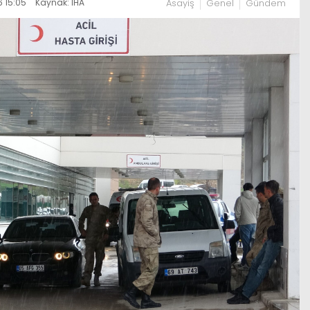
 15:05
Kaynak: İHA
Asayiş
Genel
Gündem