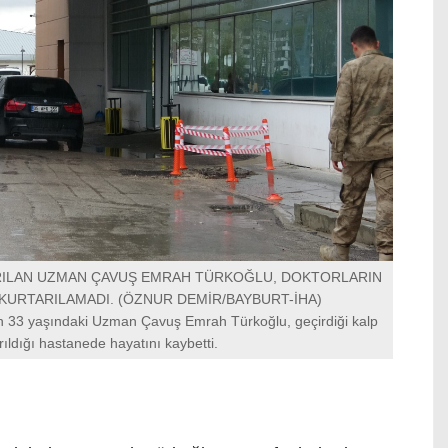
RILAN UZMAN ÇAVUŞ EMRAH TÜRKOĞLU, DOKTORLARIN
URTARILAMADI. (ÖZNUR DEMİR/BAYBURT-İHA)
n 33 yaşındaki Uzman Çavuş Emrah Türkoğlu, geçirdiği kalp
rıldığı hastanede hayatını kaybetti.