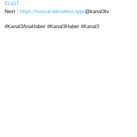
ELq17
Next :
https://sosyal.teknofest.app/
@kanal3tv
#Kanal3AnaHaber #Kanal3Haber #Kanal3