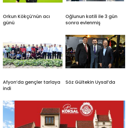
Orkun Kökçü’nün acı
Oğlunun katili ile 3 gün
günü
sonra evlenmiş
Afyon’da gençler tarlaya
Söz Gültekin Uysal’da
indi