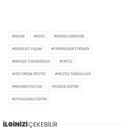
AFIUM
AFSÜ
ENGELLI BIREYLER
ENGELSIZ YAŞAM
FARKINDALIK ETKINLIĞI
MESLEK YÜKSEKOKULU
ORTEZ
ORTOPEDIK PROTEZ
PROTEZ TEKNOLOJISI
REHABILITASYON.
SAĞLIK EĞITIMI
UYGULAMALI EĞITIM
İLGİNİZİ
ÇEKEBİLİR