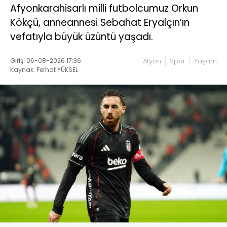
Afyonkarahisarlı milli futbolcumuz Orkun
Kökçü, anneannesi Sebahat Eryalçın’ın
vefatıyla büyük üzüntü yaşadı.
Giriş: 06-08-2026 17:36
Afyon
Spor
Yaşam
Kaynak: Ferhat YÜKSEL