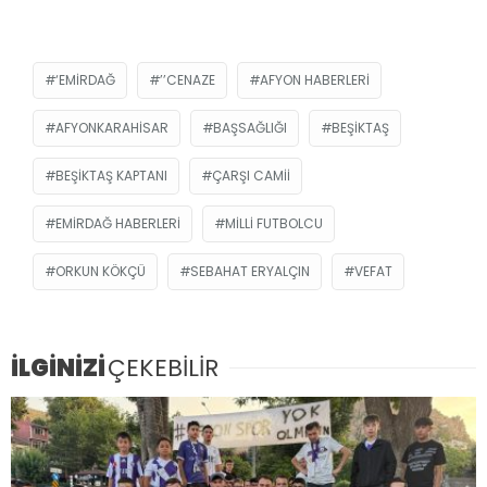
‘EMIRDAĞ
’’CENAZE
AFYON HABERLERI
AFYONKARAHISAR
BAŞSAĞLIĞI
BEŞIKTAŞ
BEŞIKTAŞ KAPTANI
ÇARŞI CAMII
EMIRDAĞ HABERLERI
MILLI FUTBOLCU
ORKUN KÖKÇÜ
SEBAHAT ERYALÇIN
VEFAT
İLGİNİZİ
ÇEKEBİLİR