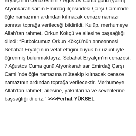
Eryalçın’ın cenazesinin 7 Ağustos Cuma günü (yarın)
Afyonkarahisar’ın Emirdağ ilçesindeki Çarşı Camii’nde
öğle namazının ardından kılınacak cenaze namazı
sonrası toprağa verileceği bildirildi. Kulüp, merhumeye
Allah’tan rahmet, Orkun Kökçü ve ailesine başsağlığı
diledi: “Futbolcumuz Orkun Kökçü’nün anneannesi
Sebahat Eryalçın’ın vefat ettiğini büyük bir üzüntüyle
öğrenmiş bulunmaktayız. Sebahat Eryalçın’ın cenazesi,
7 Ağustos Cuma günü Afyonkarahisar Emirdağ Çarşı
Camii’nde öğle namazına müteakip kılınacak cenaze
namazının ardından toprağa verilecektir. Merhumeye
Allah’tan rahmet; ailesine, yakınlarına ve sevenlerine
başsağlığı dileriz.”
>>>Ferhat YÜKSEL