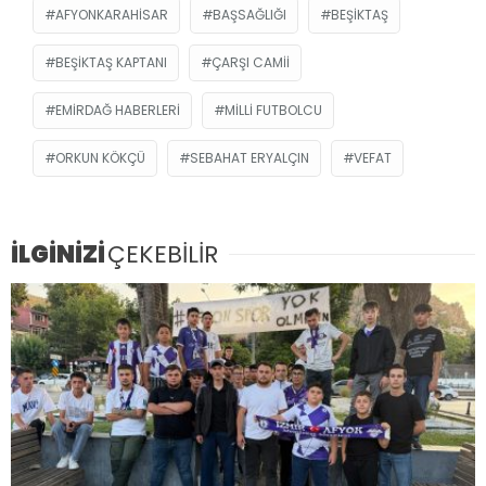
AFYONKARAHISAR
BAŞSAĞLIĞI
BEŞIKTAŞ
BEŞIKTAŞ KAPTANI
ÇARŞI CAMII
EMIRDAĞ HABERLERI
MILLI FUTBOLCU
ORKUN KÖKÇÜ
SEBAHAT ERYALÇIN
VEFAT
İLGİNİZİ
ÇEKEBİLİR