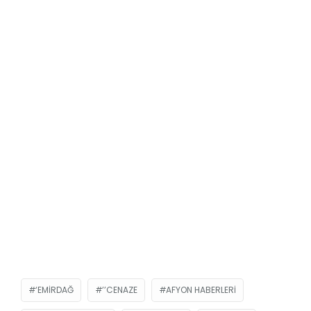
‘EMIRDAĞ
’’CENAZE
AFYON HABERLERI