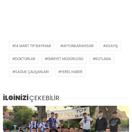
14 MART TIP BAYRAMI
AFYONKARAHISAR
ASAYIŞ
DOKTORLAR
EMNIYET MÜDÜRLÜĞÜ
KUTLAMA
SAĞLIK ÇALIŞANLARI
YEREL HABER
İLGİNİZİ
ÇEKEBİLİR