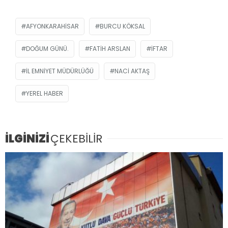
AFYONKARAHISAR
BURCU KÖKSAL
DOĞUM GÜNÜ.
FATIH ARSLAN
IFTAR
IL EMNIYET MÜDÜRLÜĞÜ
NACI AKTAŞ
YEREL HABER
İLGİNİZİ
ÇEKEBİLİR