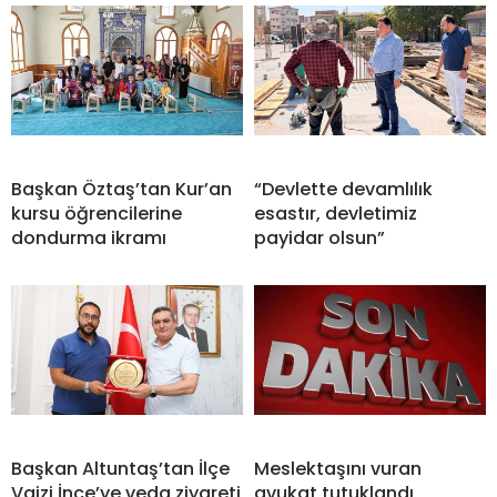
Başkan Öztaş’tan Kur’an
“Devlette devamlılık
kursu öğrencilerine
esastır, devletimiz
dondurma ikramı
payidar olsun”
Başkan Altuntaş’tan İlçe
Meslektaşını vuran
Vaizi İnce’ye veda ziyareti
avukat tutuklandı