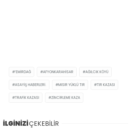
‘EMIRDAĞ
AFYONKARAHISAR
AĞILCIK KÖYÜ
ASAYIŞ HABERLERI.
MISIR YÜKLÜ TIR
TIR KAZASI
TRAFIK KAZASI
ZINCIRLEME KAZA
İLGİNİZİ
ÇEKEBİLİR