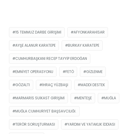
15 TEMMUZ DARBE GIRIŞIMI
AFYONKARAHISAR
AYŞE ALANUR KARATEPE
BURKAY KARATEPE
CUMHURBAŞKANI RECEP TAYYIP ERDOĞAN
EMNIYET OPERASYONU
FETÖ
GIZLENME
GÖZALTI
IHRAÇ YÜZBAŞI
MADDI DESTEK
MARMARIS SUIKAST GIRIŞIMI
MENTEŞE
MUĞLA
MUĞLA CUMHURIYET BAŞSAVCILIĞI.
TERÖR SORUŞTURMASI
YARDIM VE YATAKLIK IDDIASI