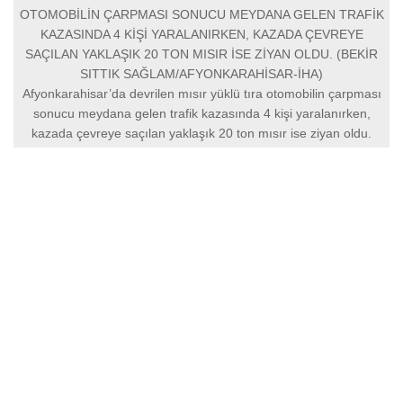
OTOMOBİLİN ÇARPMASI SONUCU MEYDANA GELEN TRAFİK
KAZASINDA 4 KİŞİ YARALANIRKEN, KAZADA ÇEVREYE
SAÇILAN YAKLAŞIK 20 TON MISIR İSE ZİYAN OLDU. (BEKİR
SITTIK SAĞLAM/AFYONKARAHİSAR-İHA)
Afyonkarahisar’da devrilen mısır yüklü tıra otomobilin çarpması
sonucu meydana gelen trafik kazasında 4 kişi yaralanırken,
kazada çevreye saçılan yaklaşık 20 ton mısır ise ziyan oldu.