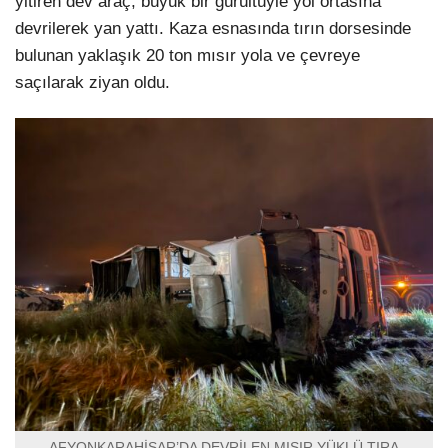
yitiren dev araç, büyük bir gürültüyle yol ortasına
devrilerek yan yattı. Kaza esnasında tırın dorsesinde
bulunan yaklaşık 20 ton mısır yola ve çevreye
saçılarak ziyan oldu.
AFYONKARAHİSAR’DA DEVRİLEN MISIR YÜKLÜ TIRA