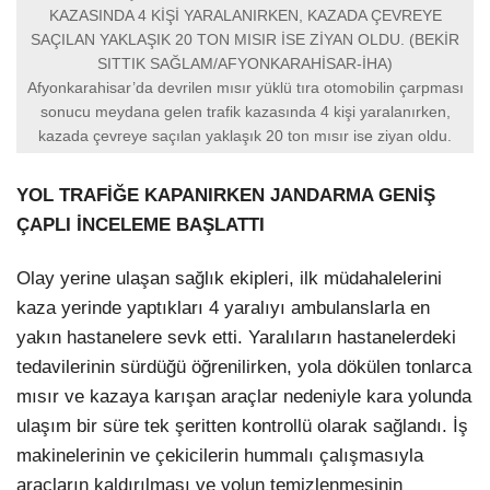
KAZASINDA 4 KİŞİ YARALANIRKEN, KAZADA ÇEVREYE
SAÇILAN YAKLAŞIK 20 TON MISIR İSE ZİYAN OLDU. (BEKİR
SITTIK SAĞLAM/AFYONKARAHİSAR-İHA)
Afyonkarahisar’da devrilen mısır yüklü tıra otomobilin çarpması
sonucu meydana gelen trafik kazasında 4 kişi yaralanırken,
kazada çevreye saçılan yaklaşık 20 ton mısır ise ziyan oldu.
YOL TRAFİĞE KAPANIRKEN JANDARMA GENİŞ
ÇAPLI İNCELEME BAŞLATTI
Olay yerine ulaşan sağlık ekipleri, ilk müdahalelerini
kaza yerinde yaptıkları 4 yaralıyı ambulanslarla en
yakın hastanelere sevk etti. Yaralıların hastanelerdeki
tedavilerinin sürdüğü öğrenilirken, yola dökülen tonlarca
mısır ve kazaya karışan araçlar nedeniyle kara yolunda
ulaşım bir süre tek şeritten kontrollü olarak sağlandı. İş
makinelerinin ve çekicilerin hummalı çalışmasıyla
araçların kaldırılması ve yolun temizlenmesinin