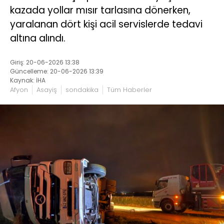
kazada yollar mısır tarlasına dönerken,
yaralanan dört kişi acil servislerde tedavi
altına alındı.
Giriş: 20-06-2026 13:38
Güncelleme: 20-06-2026 13:39
Kaynak: İHA
Afyon
Asayiş
sondakika
Tüm Haberler