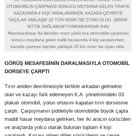
OTOMOBİLİN ÇARPMASI SONUCU MEYDANA GELEN TRAFİK
KAZASINDA 4 KİŞİ YARALANIRKEN, KAZADA ÇEVREYE
SAÇILAN YAKLAŞIK 20 TON MISIR İSE ZİYAN OLDU. (BEKİR
SITTIK SAĞLAM/AFYONKARAHİSAR-İHA)
Afyonkarahisar’da devrilen mısır yüklü tıra otomobilin çarpması
sonucu meydana gelen trafik kazasında 4 kişi yaralanırken,
kazada çevreye saçılan yaklaşık 20 ton mısır ise ziyan oldu.
GÖRÜŞ MESAFESİNİN DARALMASIYLA OTOMOBİL
DORSEYE ÇARPTI
Tırın aniden devrilmesiyle birlikte arkadan gelmekte
olan ve kazayı fark edemeyen K.A. yönetimindeki 03
plakalı otomobil, yolun ortasını kapatan tırın dorsesine
çarptı. Çarpışmanın şiddetiyle otomobilde büyük çapta
maddi hasar meydana gelirken, her iki aracın sürücüleri
ve araçlarda yolcu olarak bulunan toplam 4 kişi
yaralandı. Kazayı gören diğer sürücülerin ve çevre