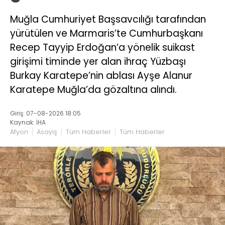
Muğla Cumhuriyet Başsavcılığı tarafından
yürütülen ve Marmaris’te Cumhurbaşkanı
Recep Tayyip Erdoğan’a yönelik suikast
girişimi timinde yer alan ihraç Yüzbaşı
Burkay Karatepe’nin ablası Ayşe Alanur
Karatepe Muğla’da gözaltına alındı.
Giriş: 07-08-2026 18:05
Kaynak: İHA
Afyon
Asayiş
Tüm Haberler
Tüm Haberler