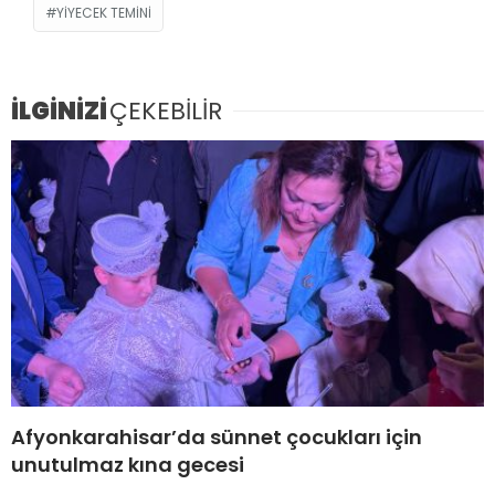
YIYECEK TEMINI
İLGİNİZİ
ÇEKEBİLİR
Afyonkarahisar’da sünnet çocukları için
unutulmaz kına gecesi