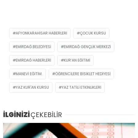
AFYONKARAHISAR HABERLERI
ÇOCUK KURSU
EMIRDAĞ BELEDIYESI
EMIRDAĞ GENÇLIK MERKEZI
EMIRDAĞ HABERLERI
KUR’AN EĞITIMI
MANEVI EĞITIM.
ÖĞRENCILERE BISIKLET HEDIYESI
YAZ KUR'AN KURSU
YAZ TATILI ETKINLIKLERI
İLGİNİZİ
ÇEKEBİLİR