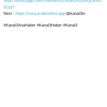
https://whatsapp.com/channel/0029VaFDm2rEKyZKvlS
ELq17
Next :
https://sosyal.teknofest.app/
@kanal3tv
#Kanal3AnaHaber #Kanal3Haber #Kanal3