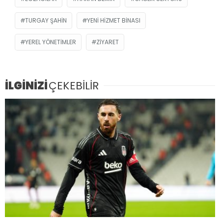
TURGAY ŞAHIN
YENI HIZMET BINASI
YEREL YÖNETIMLER
ZIYARET
İLGİNİZİ
ÇEKEBİLİR