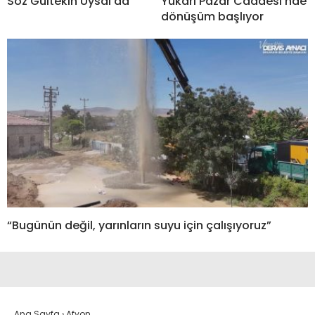
Söz Gültekin Uysal’da
Yukarı Pazar Caddesi’nde
dönüşüm başlıyor
“Bugünün değil, yarınların suyu için çalışıyoruz”
Ana Sayfa
›
Afyon