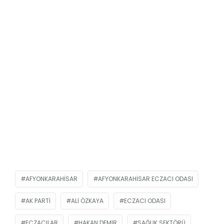
AFYONKARAHISAR
AFYONKARAHISAR ECZACI ODASI
AK PARTI
ALI ÖZKAYA
ECZACI ODASI
ECZACILAR
HAKAN DEMIR
SAĞLIK SEKTÖRÜ