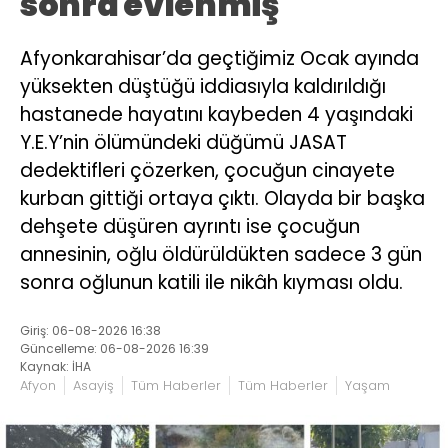
sonra evlenmiş
Afyonkarahisar’da geçtiğimiz Ocak ayında
yüksekten düştüğü iddiasıyla kaldırıldığı
hastanede hayatını kaybeden 4 yaşındaki
Y.E.Y’nin ölümündeki düğümü JASAT
dedektifleri çözerken, çocuğun cinayete
kurban gittiği ortaya çıktı. Olayda bir başka
dehşete düşüren ayrıntı ise çocuğun
annesinin, oğlu öldürüldükten sadece 3 gün
sonra oğlunun katili ile nikâh kıyması oldu.
Giriş: 06-08-2026 16:38
Güncelleme: 06-08-2026 16:39
Kaynak: İHA
Afyon
Asayiş
Tüm Haberler
Tüm Haberler
Yaşam