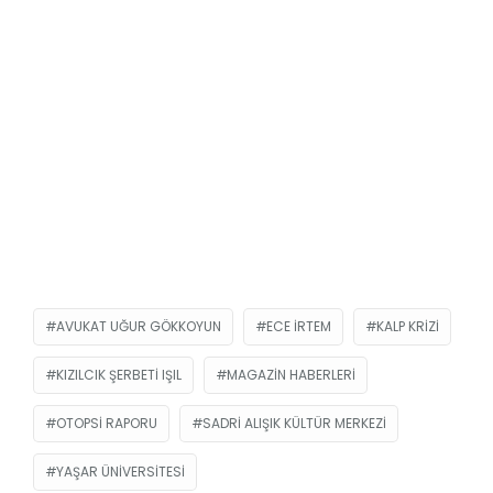
AVUKAT UĞUR GÖKKOYUN
ECE İRTEM
KALP KRIZI
KIZILCIK ŞERBETI IŞIL
MAGAZIN HABERLERI
OTOPSI RAPORU
SADRI ALIŞIK KÜLTÜR MERKEZI
YAŞAR ÜNIVERSITESI