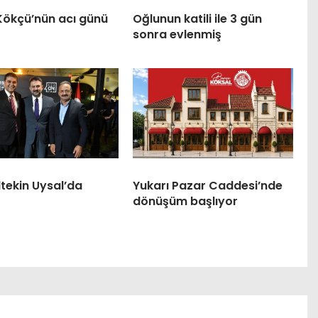
Kökçü’nün acı günü
Oğlunun katili ile 3 gün
sonra evlenmiş
tekin Uysal’da
Yukarı Pazar Caddesi’nde
dönüşüm başlıyor