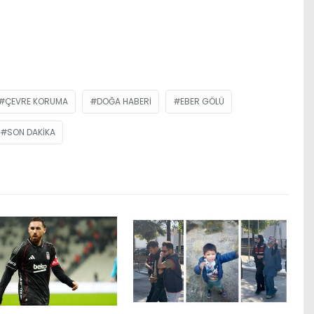
ÇEVRE KORUMA
DOĞA HABERI
EBER GÖLÜ
SON DAKIKA