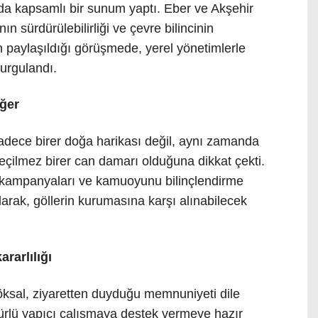
ında kapsamlı bir sunum yaptı. Eber ve Akşehir
n sürdürülebilirliği ve çevre bilincinin
ın paylaşıldığı görüşmede, yerel yönetimlerle
vurgulandı.
eğer
sadece birer doğa harikası değil, aynı zamanda
eçilmez birer can damarı olduğuna dikkat çekti.
k kampanyaları ve kamuoyunu bilinçlendirme
larak, göllerin kurumasına karşı alınabilecek
rarlılığı
öksal, ziyaretten duyduğu memnuniyeti dile
türlü yapıcı çalışmaya destek vermeye hazır