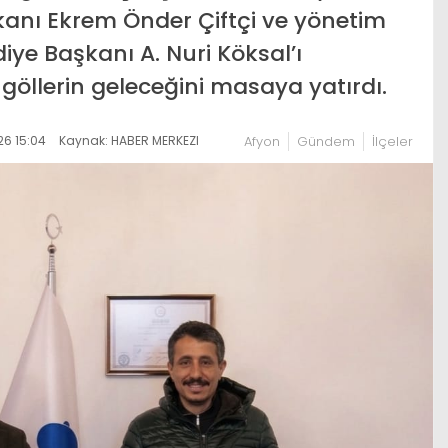
kanı Ekrem Önder Çiftçi ve yönetim
diye Başkanı A. Nuri Köksal’ı
öllerin geleceğini masaya yatırdı.
6 15:04
Kaynak: HABER MERKEZI
Afyon
Gündem
İlçeler