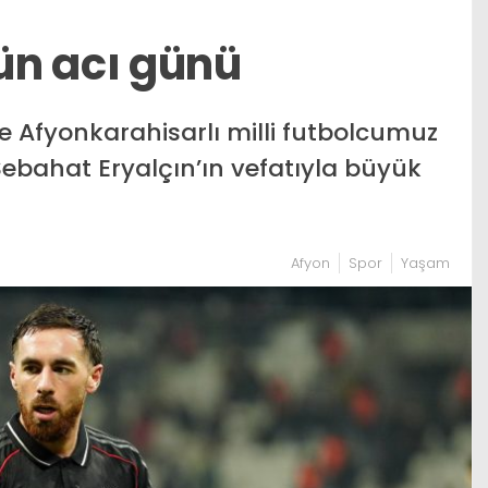
ün acı günü
e Afyonkarahisarlı milli futbolcumuz
bahat Eryalçın’ın vefatıyla büyük
Afyon
Spor
Yaşam