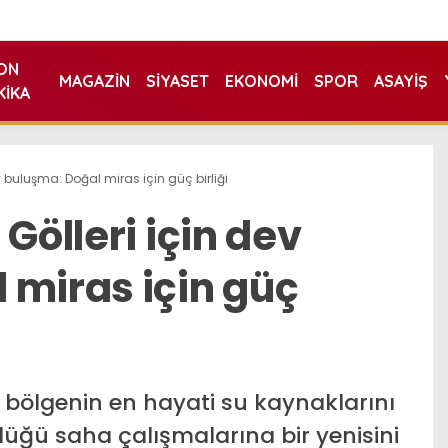
ON
MAGAZIN
SIYASET
EKONOMI
SPOR
ASAYIŞ
KIKA
ev buluşma: Doğal miras için güç birliği
Gölleri için dev
 miras için güç
 bölgenin en hayati su kaynaklarını
ğü saha çalışmalarına bir yenisini