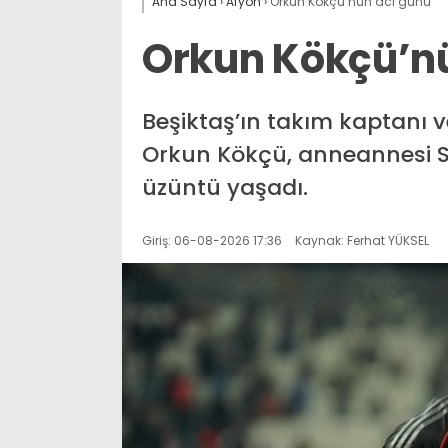
Ana Sayfa
›
Afyon
›
Orkun Kökçü’nün acı günü
Orkun Kökçü’n
Beşiktaş’ın takım kaptanı v
Orkun Kökçü, anneannesi Se
üzüntü yaşadı.
Giriş: 06-08-2026 17:36
Kaynak: Ferhat YÜKSEL