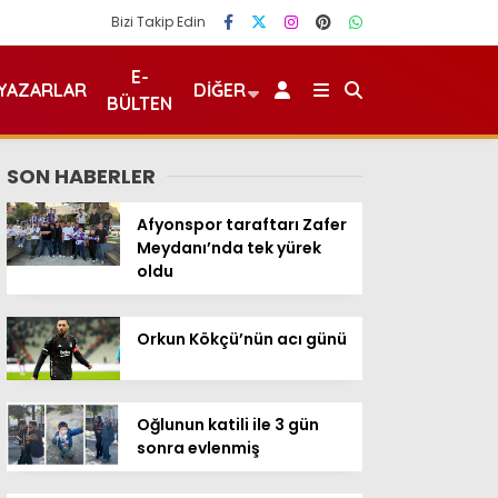
Bizi Takip Edin
E-
YAZARLAR
DIĞER
BÜLTEN
SON HABERLER
Afyonspor taraftarı Zafer
Meydanı’nda tek yürek
oldu
Orkun Kökçü’nün acı günü
Oğlunun katili ile 3 gün
sonra evlenmiş