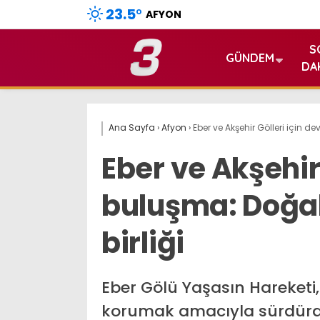
23.5
°
AFYON
S
GÜNDEM
DA
Ana Sayfa
›
Afyon
›
Eber ve Akşehir Gölleri için d
Eber ve Akşehir 
buluşma: Doğal
birliği
Eber Gölü Yaşasın Hareketi,
korumak amacıyla sürdürdü