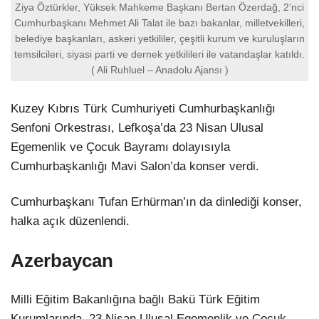
Ziya Öztürkler, Yüksek Mahkeme Başkanı Bertan Özerdağ, 2’nci
Cumhurbaşkanı Mehmet Ali Talat ile bazı bakanlar, milletvekilleri,
belediye başkanları, askeri yetkililer, çeşitli kurum ve kuruluşların
temsilcileri, siyasi parti ve dernek yetkilileri ile vatandaşlar katıldı.
( Ali Ruhluel – Anadolu Ajansı )
Kuzey Kıbrıs Türk Cumhuriyeti Cumhurbaşkanlığı
Senfoni Orkestrası, Lefkoşa’da 23 Nisan Ulusal
Egemenlik ve Çocuk Bayramı dolayısıyla
Cumhurbaşkanlığı Mavi Salon’da konser verdi.
Cumhurbaşkanı Tufan Erhürman’ın da dinlediği konser,
halka açık düzenlendi.
Azerbaycan
Milli Eğitim Bakanlığına bağlı Bakü Türk Eğitim
Kurumlarında, 23 Nisan Ulusal Egemenlik ve Çocuk