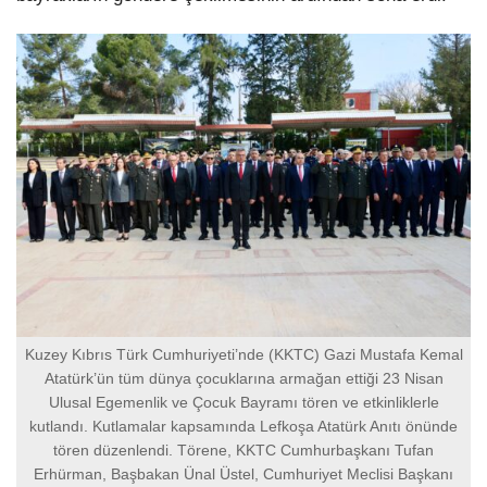
Kuzey Kıbrıs Türk Cumhuriyeti’nde (KKTC) Gazi Mustafa Kemal
Atatürk’ün tüm dünya çocuklarına armağan ettiği 23 Nisan
Ulusal Egemenlik ve Çocuk Bayramı tören ve etkinliklerle
kutlandı. Kutlamalar kapsamında Lefkoşa Atatürk Anıtı önünde
tören düzenlendi. Törene, KKTC Cumhurbaşkanı Tufan
Erhürman, Başbakan Ünal Üstel, Cumhuriyet Meclisi Başkanı