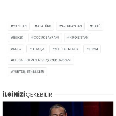
23 NISAN
ATATÜRK
AZERBAYCAN
BAKÜ
BIŞKEK
ÇOCUK BAYRAMI
KIRGIZISTAN
KKTC
LEFKOŞA
MILLI EGEMENLIK
TBMM
ULUSAL EGEMENLIK VE ÇOCUK BAYRAMI
YURTDIŞI ETKINLIKLER
İLGİNİZİ
ÇEKEBİLİR