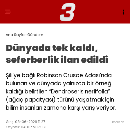
Ana Sayfa
›
Gündem
Dünyada tek kaldı,
seferberlik ilan edildi
Şili’ye bağlı Robinson Crusoe Adası’nda
bulunan ve dünyada yalnızca bir örneği
kaldığı belirtilen “Dendroseris neriifolia”
(ağaç papatyası) türünü yaşatmak için
bilim insanları zamana karşı yarış veriyor.
Giriş: 08-06-2026 11:27
Gündem
Kaynak: HABER MERKEZI