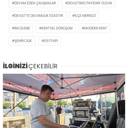
DEVAM EDEN ÇALIŞMALAR
DEVLETIMIZ PAYIDAR OLSUN
DEVLETTE DEVAMLILIK ESASTIR
İLÇE MERKEZI
INCELEME
KENTSEL DÖNÜŞÜM
MODERN KENT
ŞEHIRCILIK.
ÜSTYAPI
İLGİNİZİ
ÇEKEBİLİR