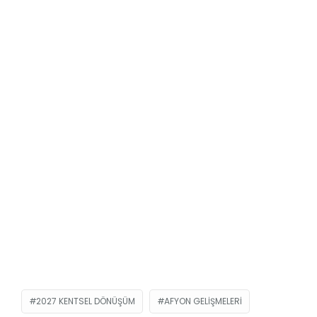
2027 KENTSEL DÖNÜŞÜM
AFYON GELIŞMELERI