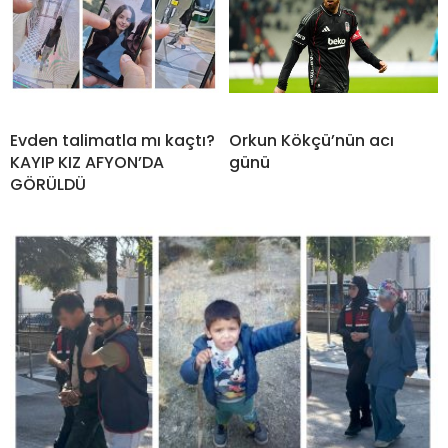
Evden talimatla mı kaçtı?
Orkun Kökçü’nün acı
KAYIP KIZ AFYON’DA
günü
GÖRÜLDÜ