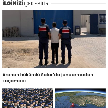
İLGİNİZİ
ÇEKEBİLİR
Aranan hükümlü Salar’da jandarmadan
kaçamadı