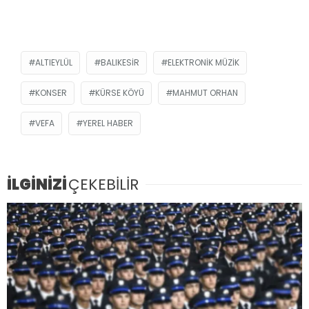
ALTIEYLÜL
BALIKESIR
ELEKTRONIK MÜZIK
KONSER
KÜRSE KÖYÜ
MAHMUT ORHAN
VEFA
YEREL HABER
İLGİNİZİ
ÇEKEBİLİR