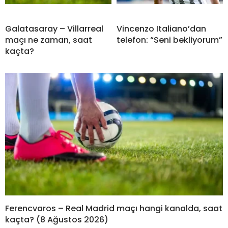
Galatasaray – Villarreal
Vincenzo Italiano’dan
maçı ne zaman, saat
telefon: “Seni bekliyorum”
kaçta?
Ferencvaros – Real Madrid maçı hangi kanalda, saat
kaçta? (8 Ağustos 2026)