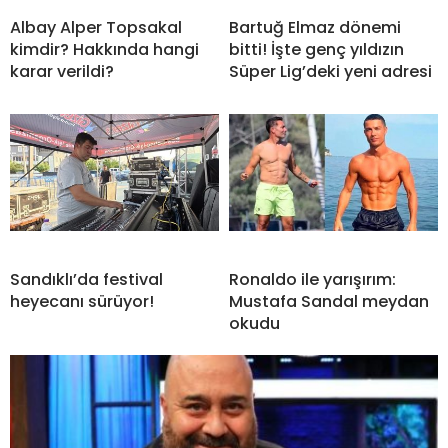
Albay Alper Topsakal
Bartuğ Elmaz dönemi
kimdir? Hakkında hangi
bitti! İşte genç yıldızın
karar verildi?
Süper Lig’deki yeni adresi
Sandıklı’da festival
Ronaldo ile yarışırım:
heyecanı sürüyor!
Mustafa Sandal meydan
okudu