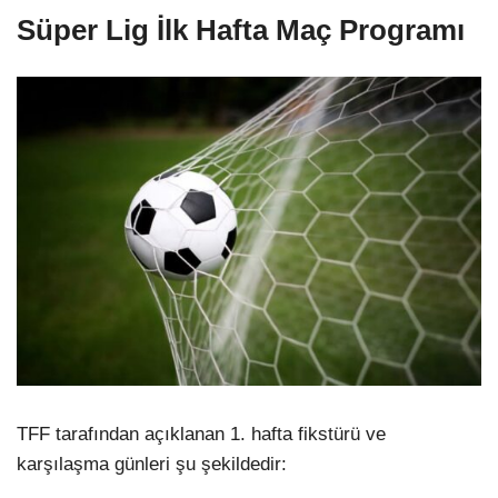
Süper Lig İlk Hafta Maç Programı
TFF tarafından açıklanan 1. hafta fikstürü ve
karşılaşma günleri şu şekildedir: