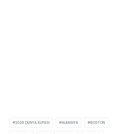
2026 DÜNYA KUPASI
ALMANYA
BOSTON.