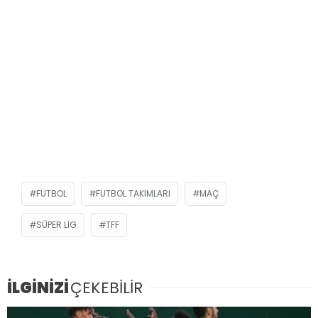
FUTBOL
FUTBOL TAKIMLARI
MAÇ
SÜPER LIG
TFF
İLGİNİZİ
ÇEKEBİLİR