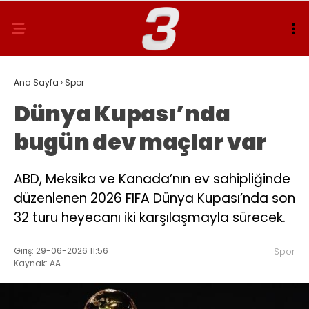
Ana Sayfa
›
Spor
Dünya Kupası’nda
bugün dev maçlar var
ABD, Meksika ve Kanada’nın ev sahipliğinde
düzenlenen 2026 FIFA Dünya Kupası’nda son
32 turu heyecanı iki karşılaşmayla sürecek.
Giriş: 29-06-2026 11:56
Spor
Kaynak: AA