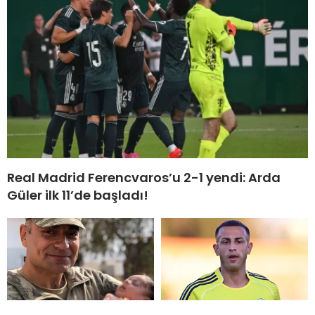
Real Madrid Ferencvaros’u 2-1 yendi: Arda
Güler ilk 11’de başladı!