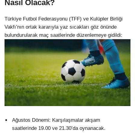
Nasıl Olacak?
Türkiye Futbol Federasyonu (TFF) ve Kulüpler Birliği
Vakfı’nın ortak kararıyla yaz sıcakları göz önünde
bulundurularak maç saatlerinde düzenlemeye gidildi:
Ağustos Dönemi: Karşılaşmalar akşam
saatlerinde 19.00 ve 21.30’da oynanacak.