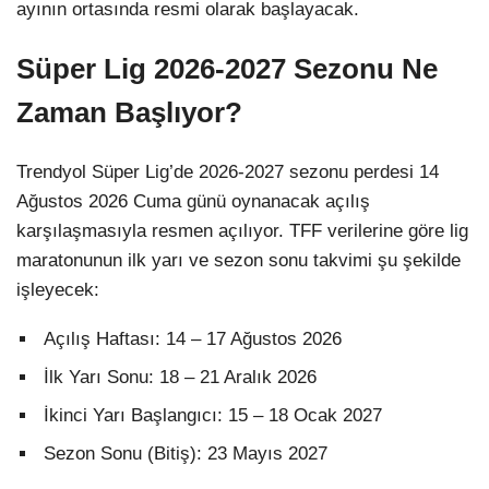
ayının ortasında resmi olarak başlayacak.
Süper Lig 2026-2027 Sezonu Ne
Zaman Başlıyor?
Trendyol Süper Lig’de 2026-2027 sezonu perdesi 14
Ağustos 2026 Cuma günü oynanacak açılış
karşılaşmasıyla resmen açılıyor. TFF verilerine göre lig
maratonunun ilk yarı ve sezon sonu takvimi şu şekilde
işleyecek:
Açılış Haftası: 14 – 17 Ağustos 2026
İlk Yarı Sonu: 18 – 21 Aralık 2026
İkinci Yarı Başlangıcı: 15 – 18 Ocak 2027
Sezon Sonu (Bitiş): 23 Mayıs 2027