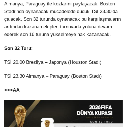
Almanya, Paraguay ile kozlarını paylaşacak. Boston
Stadı’nda oynanacak mücadelede düdük TSİ 23.30’da
çalacak. Son 32 turunda oynanacak bu karşılaşmaların
ardından kazanan ekipler, turnuvada yoluna devam
ederek son 16 turuna yükselmeye hak kazanacak.
Son 32 Turu:
TSİ 20.00 Brezilya – Japonya (Houston Stadı)
TSİ 23.30 Almanya – Paraguay (Boston Stadı)
>>>AA