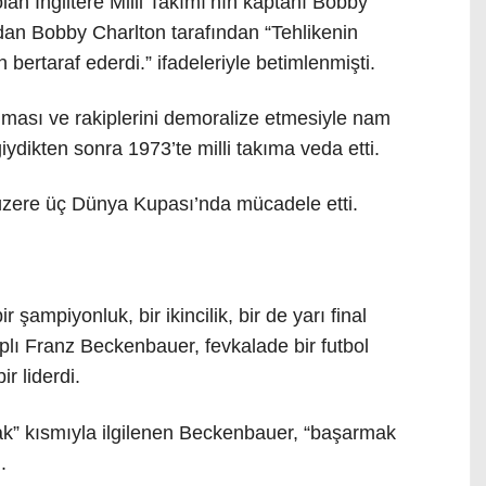
n İngiltere Milli Takımı’nın kaptanı Bobby
dan Bobby Charlton tarafından “Tehlikenin
bertaraf ederdi.” ifadeleriyle betimlenmişti.
lması ve rakiplerini demoralize etmesiyle nam
iydikten sonra 1973’te milli takıma veda etti.
zere üç Dünya Kupası’nda mücadele etti.
şampiyonluk, bir ikincilik, bir de yarı final
plı Franz Beckenbauer, fevkalade bir futbol
r liderdi.
k” kısmıyla ilgilenen Beckenbauer, “başarmak
.