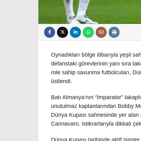
Oynadıkları bölge itibarıyla yeşil s
defanstaki görevlerinin yanı sıra ta
role sahip savunma futbolcuları, Dü
üstlendi.
Batı Almanya’nın “İmparator” lakapl
unutulmaz kaptanlarından Bobby Moor
Dünya Kupası sahnesinde yer alan İt
Cannavaro, istikrarlarıyla dikkati çek
Dünya Kupası tarihinde aktif isimle