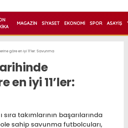
ON
MAGAZIN
SIYASET
EKONOMI
SPOR
ASAYIŞ
KIKA
rine göre en iyi 11’ler: Savunma
arihinde
 en iyi 11’ler:
ı sıra takımlarının başarılarında
ole sahip savunma futbolcuları,