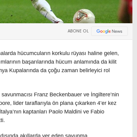
ABONE OL
ahalarda hücumcuların korkulu rüyası haline gelen,
kımlarının başarılarında hücum anlamında da kilit
nya Kupalarında da çoğu zaman belirleyici rol
ı savunmacısı Franz Beckenbauer ve İngiltere’nin
e, lider taraflarıyla ön plana çıkarken 4’er kez
alya’nın kaptanları Paolo Maldini ve Fabio
ti.
r dışında akıllarda yer eden savunma