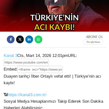
Play
Video
ABONE OL
Kanal 3
Cts, Mart 14, 2026 12:01pm
URL:
Embed:
Duayen tarihçi İlber Ortaylı vefat etti! | Türkiye’nin acı
kaybı!
📶
https://kanal3.com.tr/
Sosyal Medya Hesaplarımızı Takip Ederek Son Dakika
Haberleri Alabilirsiniz;