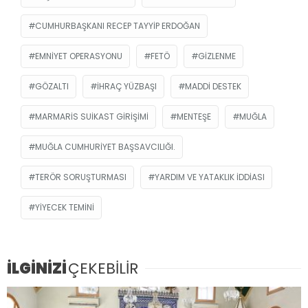
CUMHURBAŞKANI RECEP TAYYIP ERDOĞAN
EMNIYET OPERASYONU
FETÖ
GIZLENME
GÖZALTI
IHRAÇ YÜZBAŞI
MADDI DESTEK
MARMARIS SUIKAST GIRIŞIMI
MENTEŞE
MUĞLA
MUĞLA CUMHURIYET BAŞSAVCILIĞI.
TERÖR SORUŞTURMASI
YARDIM VE YATAKLIK IDDIASI
YIYECEK TEMINI
İLGİNİZİ
ÇEKEBİLİR