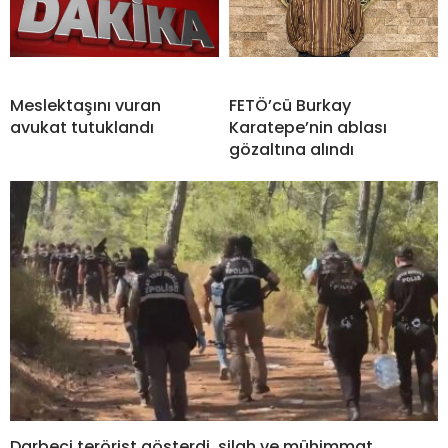
Meslektaşını vuran
FETÖ’cü Burkay
avukat tutuklandı
Karatepe’nin ablası
gözaltına alındı
Darbeci terörist gösterdi, silah ve mühimmat