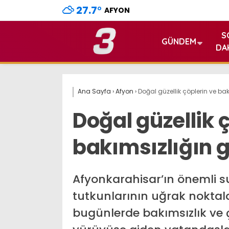
27.7
°
AFYON
S
GÜNDEM
DA
Ana Sayfa
›
Afyon
›
Doğal güzellik çöplerin ve ba
Doğal güzellik 
bakımsızlığın g
Afyonkarahisar’ın önemli 
tutkunlarının uğrak noktala
bugünlerde bakımsızlık ve ç