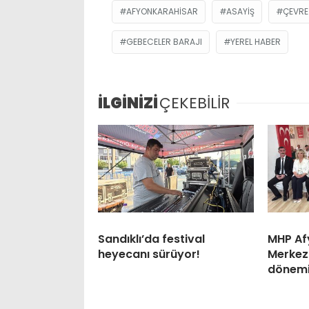
AFYONKARAHISAR
ASAYIŞ
ÇEVRE 
GEBECELER BARAJI
YEREL HABER
İLGİNİZİ
ÇEKEBİLİR
Sandıklı’da festival
MHP Af
heyecanı sürüyor!
Merkez 
dönem