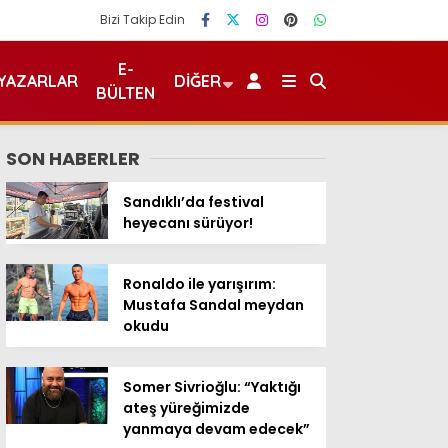
Bizi Takip Edin
E-
YAZARLAR
DIĞER
BÜLTEN
SON HABERLER
Sandıklı’da festival
heyecanı sürüyor!
Ronaldo ile yarışırım:
Mustafa Sandal meydan
okudu
Somer Sivrioğlu: “Yaktığı
ateş yüreğimizde
yanmaya devam edecek”