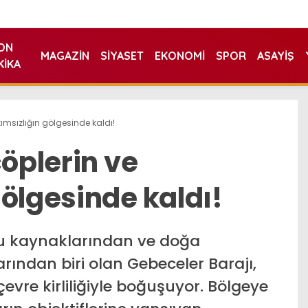
ON
MAGAZIN
SIYASET
EKONOMI
SPOR
ASAYIŞ
KIKA
kımsızlığın gölgesinde kaldı!
çöplerin ve
ölgesinde kaldı!
su kaynaklarından ve doğa
rından biri olan Gebeceler Barajı,
evre kirliliğiyle boğuşuyor. Bölgeye