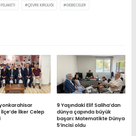
FELAKETI
ÇEVRE KIRLILIĞI
GEBECELER
yonkarahisar
9 Yaşındaki Elif Saliha’dan
İlçe’de İlker Celep
dünya çapında büyük
i
başarı: Matematikte Dünya
5’incisi oldu