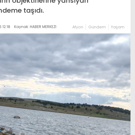
ın objektiflerine yansıyan
ndeme taşıdı.
 12:18
Kaynak: HABER MERKEZI
Afyon
Gündem
Yaşam