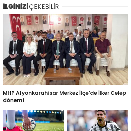
İLGİNİZİ
ÇEKEBİLİR
MHP Afyonkarahisar Merkez İlçe’de İlker Celep
dönemi