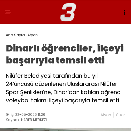
Ana Sayfa
›
Afyon
Dinarlı öğrenciler, ilçeyi
başarıyla temsil etti
Nilüfer Belediyesi tarafından bu yıl
24’üncüsü düzenlenen Uluslararası Nilüfer
Spor Şenlikleri’ne, Dinar’dan katılan öğrenci
voleybol takımı ilçeyi başarıyla temsil etti.
Giriş: 22-05-2026 11:26
Afyon
Spor
Kaynak: HABER MERKEZI