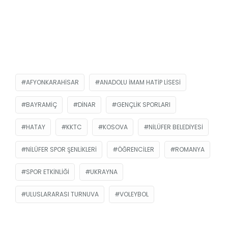
AFYONKARAHISAR
ANADOLU İMAM HATIP LISESI
BAYRAMIÇ
DINAR
GENÇLIK SPORLARI
HATAY
KKTC
KOSOVA
NILÜFER BELEDIYESI
NILÜFER SPOR ŞENLIKLERI
ÖĞRENCILER
ROMANYA
SPOR ETKINLIĞI
UKRAYNA
ULUSLARARASI TURNUVA
VOLEYBOL