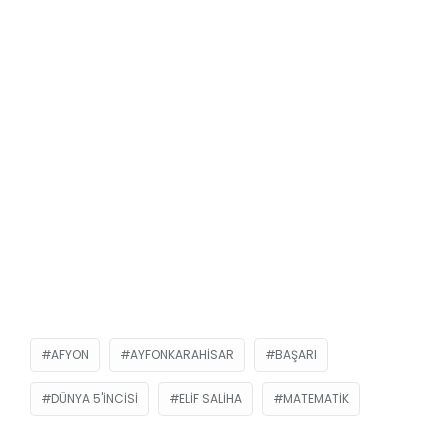
AFYON
AYFONKARAHISAR
BAŞARI
DÜNYA 5'INCISI
ELIF SALIHA
MATEMATIK