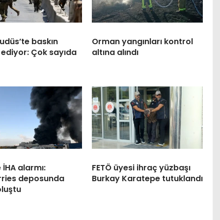
udüs’te baskın
Orman yangınları kontrol
ediyor: Çok sayıda
altına alındı
 İHA alarmı:
FETÖ üyesi ihraç yüzbaşı
rries deposunda
Burkay Karatepe tutuklandı
oluştu