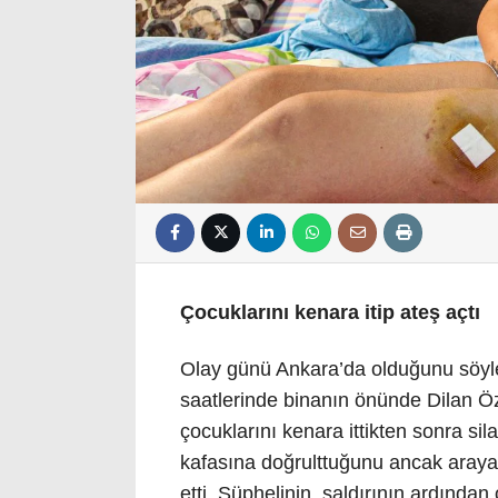
Çocuklarını kenara itip ateş açtı
Olay günü Ankara’da olduğunu söyley
saatlerinde binanın önünde Dilan Özt
çocuklarını kenara ittikten sonra sil
kafasına doğrulttuğunu ancak araya
etti. Şüphelinin, saldırının ardından