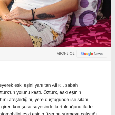
ABONE OL
erek eski eşini yanıltan Ali K., sabah
ürk’ün yolunu kesti. Öztürk, eski eşinin
ahını ateşlediğini, yere düştüğünde ise silahı
 giren komşusu sayesinde kurtulduğunu ifade
 otomobilini eski eşinin üzerine sürmeye çalıştığı