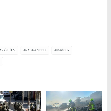
LAN ÖZTÜRK
KADINA ŞIDDET
MAĞDUR
I