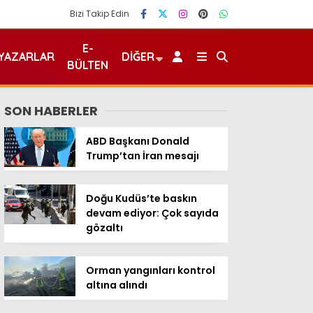
Bizi Takip Edin
E-
YAZARLAR
DIĞER
BÜLTEN
SON HABERLER
ABD Başkanı Donald
Trump’tan İran mesajı
Doğu Kudüs’te baskın
devam ediyor: Çok sayıda
gözaltı
Orman yangınları kontrol
altına alındı