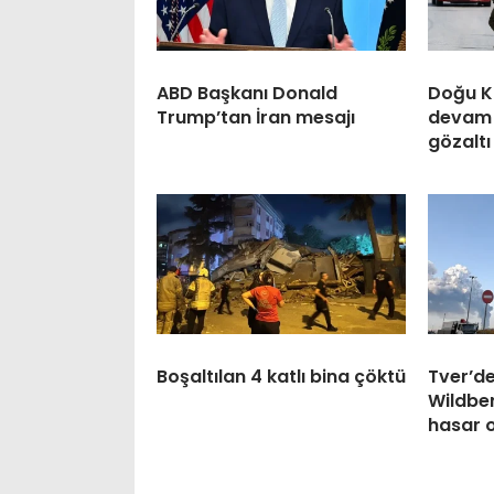
ABD Başkanı Donald
Doğu K
Trump’tan İran mesajı
devam 
gözaltı
Boşaltılan 4 katlı bina çöktü
Tver’de
Wildbe
hasar 