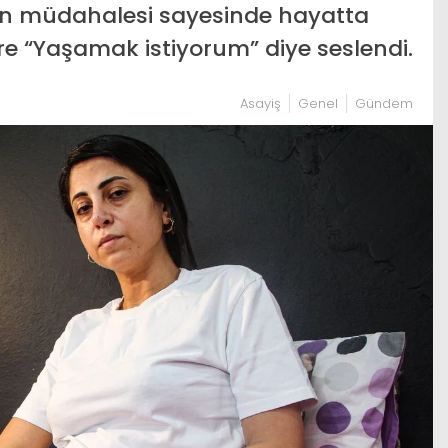
un müdahalesi sayesinde hayatta
ilere “Yaşamak istiyorum” diye seslendi.
Asayiş
Genel
Gündem