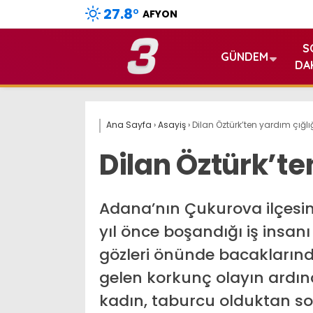
27.8
°
AFYON
S
GÜNDEM
DA
Ana Sayfa
›
Asayiş
›
Dilan Öztürk’ten yardım çığlı
Dilan Öztürk’te
Adana’nın Çukurova ilçesin
yıl önce boşandığı iş insanı
gözleri önünde bacakların
gelen korkunç olayın ardı
kadın, taburcu olduktan so