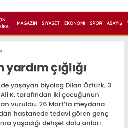
ON
MAGAZIN
SIYASET
EKONOMI
SPOR
ASAYIŞ
KIKA
ğı
n yardım çığlığı
de yaşayan biyolog Dilan Öztürk, 3
 Ali K. tarafından iki çocuğunun
dan vuruldu. 26 Mart’ta meydana
ndan hastanede tedavi gören genç
nra yaşadığı dehşet dolu anları