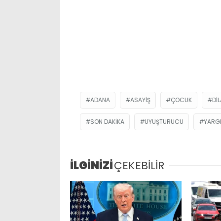
ADANA
ASAYIŞ
ÇOCUK
DI
SON DAKIKA
UYUŞTURUCU
YARG
İLGİNİZİ
ÇEKEBİLİR