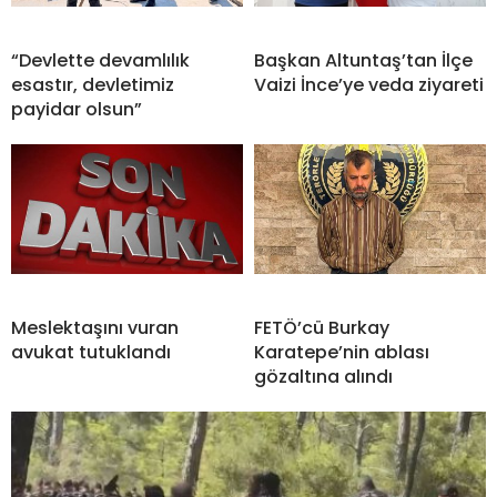
“Devlette devamlılık
Başkan Altuntaş’tan İlçe
esastır, devletimiz
Vaizi İnce’ye veda ziyareti
payidar olsun”
Meslektaşını vuran
FETÖ’cü Burkay
avukat tutuklandı
Karatepe’nin ablası
gözaltına alındı