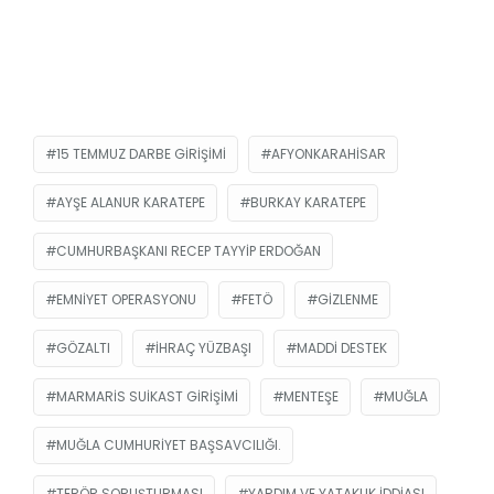
15 TEMMUZ DARBE GIRIŞIMI
AFYONKARAHISAR
AYŞE ALANUR KARATEPE
BURKAY KARATEPE
CUMHURBAŞKANI RECEP TAYYIP ERDOĞAN
EMNIYET OPERASYONU
FETÖ
GIZLENME
GÖZALTI
IHRAÇ YÜZBAŞI
MADDI DESTEK
MARMARIS SUIKAST GIRIŞIMI
MENTEŞE
MUĞLA
MUĞLA CUMHURIYET BAŞSAVCILIĞI.
TERÖR SORUŞTURMASI
YARDIM VE YATAKLIK IDDIASI