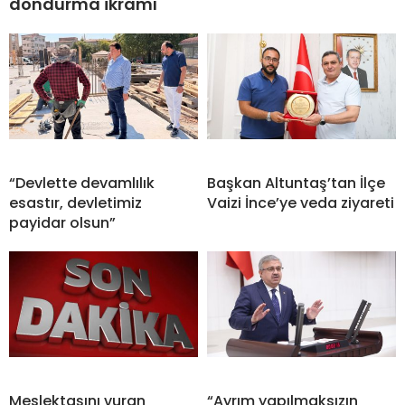
dondurma ikramı
“Devlette devamlılık
Başkan Altuntaş’tan İlçe
esastır, devletimiz
Vaizi İnce’ye veda ziyareti
payidar olsun”
Meslektaşını vuran
“Ayrım yapılmaksızın