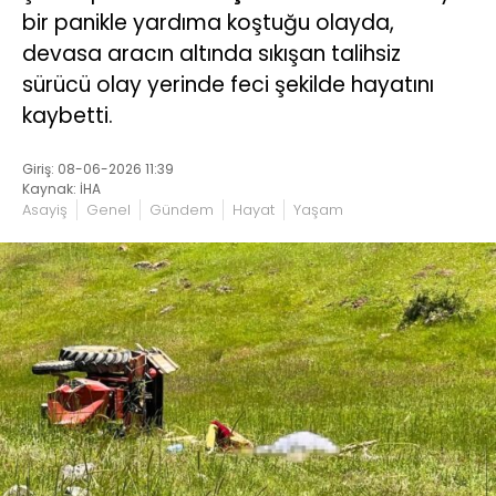
bir panikle yardıma koştuğu olayda,
devasa aracın altında sıkışan talihsiz
sürücü olay yerinde feci şekilde hayatını
kaybetti.
Giriş: 08-06-2026 11:39
Kaynak: İHA
Asayiş
Genel
Gündem
Hayat
Yaşam