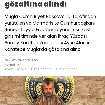
gözaltına alındı
Muğla Cumhuriyet Başsavcılığı tarafından
yürütülen ve Marmaris’te Cumhurbaşkanı
Recep Tayyip Erdoğan’a yönelik suikast
girişimi timinde yer alan ihraç Yüzbaşı
Burkay Karatepe’nin ablası Ayşe Alanur
Karatepe Muğla’da gözaltına alındı.
Giriş: 07-08-2026 18:05
Kaynak: İHA
Afyon
Asayiş
Tüm Haberler
Tüm Haberler