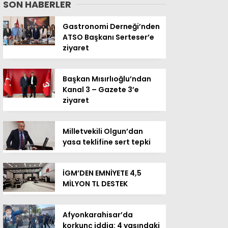
SON HABERLER
Gastronomi Derneği’nden
ATSO Başkanı Serteser’e
ziyaret
Başkan Mısırlıoğlu’ndan
Kanal 3 – Gazete 3’e
ziyaret
Milletvekili Olgun’dan
yasa teklifine sert tepki
İGM’DEN EMNİYETE 4,5
MİLYON TL DESTEK
Afyonkarahisar’da
korkunç iddia: 4 yaşındaki