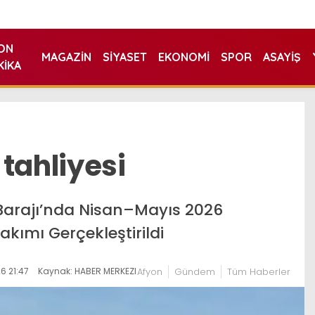
ON
MAGAZIN
SIYASET
EKONOMI
SPOR
ASAYIŞ
KIKA
tahliyesi
lu Barajı’nda Nisan–Mayıs 2026
kımı Gerçekleştirildi
6 21:47
Kaynak: HABER MERKEZI
Afyon
Gündem
Tüm Haberler