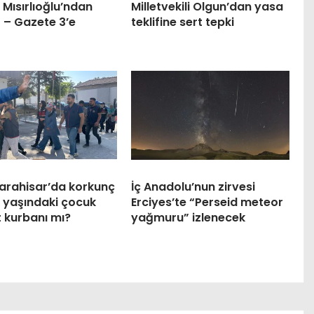
Mısırlıoğlu’ndan
Milletvekili Olgun’dan yasa
 – Gazete 3’e
teklifine sert tepki
arahisar’da korkunç
İç Anadolu’nun zirvesi
4 yaşındaki çocuk
Erciyes’te “Perseid meteor
 kurbanı mı?
yağmuru” izlenecek