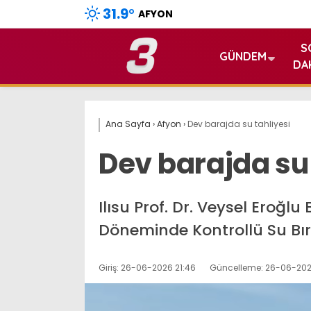
31.9
°
AFYON
S
GÜNDEM
DA
Ana Sayfa
›
Afyon
›
Dev barajda su tahliyesi
Dev barajda su 
Ilısu Prof. Dr. Veysel Eroğ
Döneminde Kontrollü Su Bıra
Giriş: 26-06-2026 21:46
Güncelleme: 26-06-202