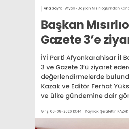
Ana Sayfa
›
Afyon
›
Başkan Mısırlıoğlu’ndan Kanal
Başkan Mısırlı
Gazete 3’e ziya
İYİ Parti Afyonkarahisar İl
3 ve Gazete 3’ü ziyaret ede
değerlendirmelerde bulundu
Kazak ve Editör Ferhat Yükse
ve ülke gündemine dair gör
Giriş: 06-08-2026 13:44
Kaynak: Şerafettin KAZAK