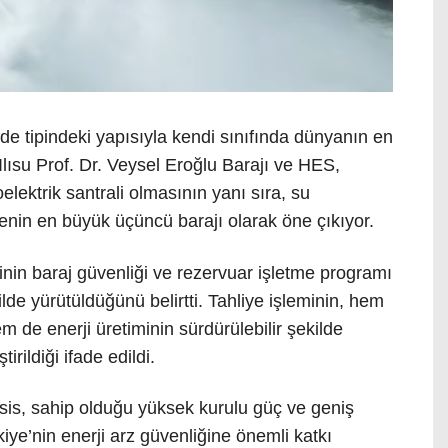
e tipindeki yapısıyla kendi sınıfında dünyanın en
Ilısu Prof. Dr. Veysel Eroğlu Barajı ve HES,
lektrik santrali olmasının yanı sıra, su
in en büyük üçüncü barajı olarak öne çıkıyor.
yesinin baraj güvenliği ve rezervuar işletme programı
e yürütüldüğünü belirtti. Tahliye işleminin, hem
em de enerji üretiminin sürdürülebilir şekilde
rildiği ifade edildi.
esis, sahip olduğu yüksek kurulu güç ve geniş
ye’nin enerji arz güvenliğine önemli katkı