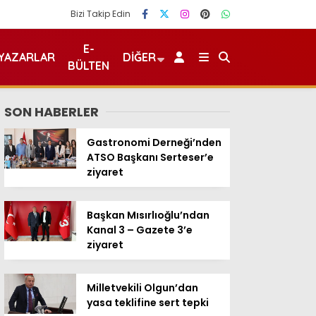
Bizi Takip Edin
E-
YAZARLAR
DIĞER
BÜLTEN
SON HABERLER
Gastronomi Derneği’nden
ATSO Başkanı Serteser’e
ziyaret
Başkan Mısırlıoğlu’ndan
Kanal 3 – Gazete 3’e
ziyaret
Milletvekili Olgun’dan
yasa teklifine sert tepki