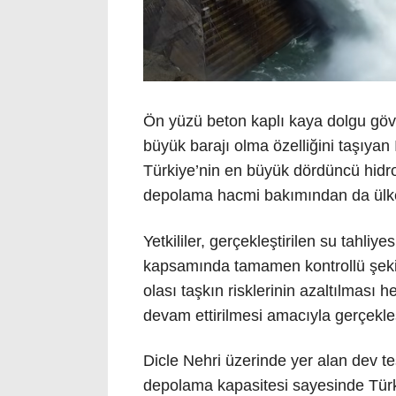
Ön yüzü beton kaplı kaya dolgu gövd
büyük barajı olma özelliğini taşıyan 
Türkiye’nin en büyük dördüncü hidroe
depolama hacmi bakımından da ülken
Yetkililer, gerçekleştirilen su tahli
kapsamında tamamen kontrollü şekild
olası taşkın risklerinin azaltılması h
devam ettirilmesi amacıyla gerçekleşti
Dicle Nehri üzerinde yer alan dev t
depolama kapasitesi sayesinde Türki