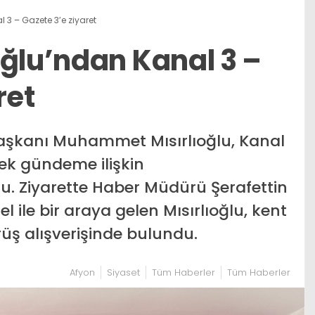
 3 – Gazete 3’e ziyaret
oğlu’ndan Kanal 3 –
ret
 Başkanı Muhammet Mısırlıoğlu, Kanal
rek gündeme ilişkin
. Ziyarette Haber Müdürü Şerafettin
l ile bir araya gelen Mısırlıoğlu, kent
üş alışverişinde bulundu.
Afyon
Siyaset
Tüm Haberler
Tüm Haberler