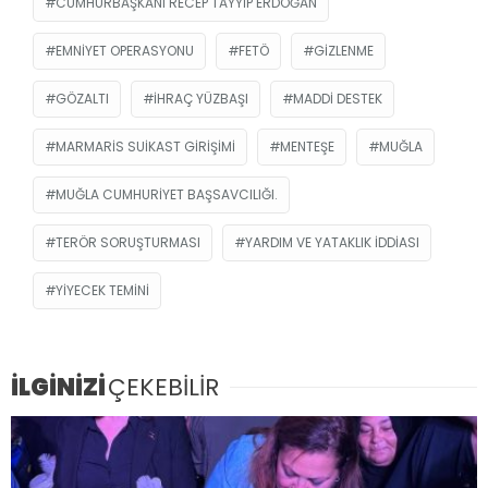
CUMHURBAŞKANI RECEP TAYYIP ERDOĞAN
EMNIYET OPERASYONU
FETÖ
GIZLENME
GÖZALTI
IHRAÇ YÜZBAŞI
MADDI DESTEK
MARMARIS SUIKAST GIRIŞIMI
MENTEŞE
MUĞLA
MUĞLA CUMHURIYET BAŞSAVCILIĞI.
TERÖR SORUŞTURMASI
YARDIM VE YATAKLIK IDDIASI
YIYECEK TEMINI
İLGİNİZİ
ÇEKEBİLİR