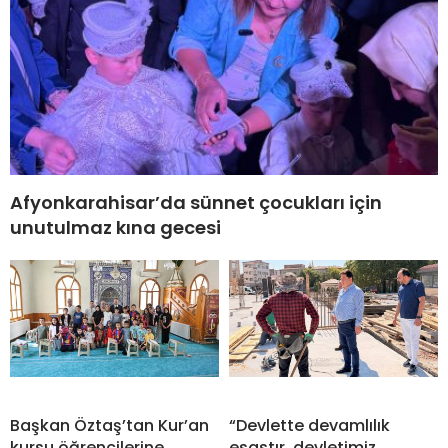
Afyonkarahisar’da sünnet çocukları için
unutulmaz kına gecesi
Başkan Öztaş’tan Kur’an
“Devlette devamlılık
kursu öğrencilerine
esastır, devletimiz