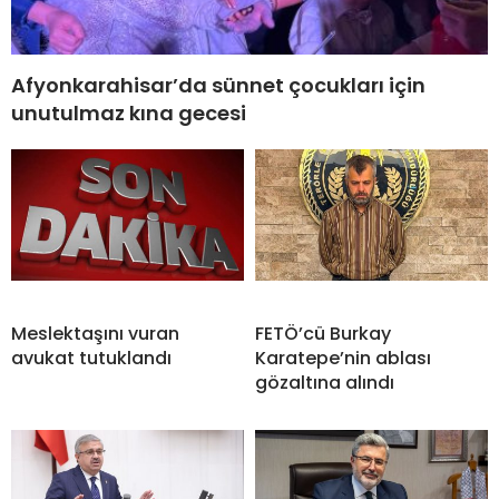
Afyonkarahisar’da sünnet çocukları için
unutulmaz kına gecesi
Meslektaşını vuran
FETÖ’cü Burkay
avukat tutuklandı
Karatepe’nin ablası
gözaltına alındı