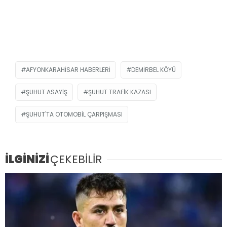
AFYONKARAHISAR HABERLERI
DEMIRBEL KÖYÜ
ŞUHUT ASAYIŞ
ŞUHUT TRAFIK KAZASI
ŞUHUT'TA OTOMOBIL ÇARPIŞMASI
İLGİNİZİ
ÇEKEBİLİR