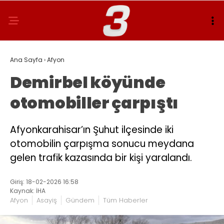
Ana Sayfa
›
Afyon
Demirbel köyünde
otomobiller çarpıştı
Afyonkarahisar’ın Şuhut ilçesinde iki
otomobilin çarpışma sonucu meydana
gelen trafik kazasında bir kişi yaralandı.
Giriş: 18-02-2026 16:58
Kaynak: İHA
Afyon
Asayiş
Gündem
Tüm Haberler