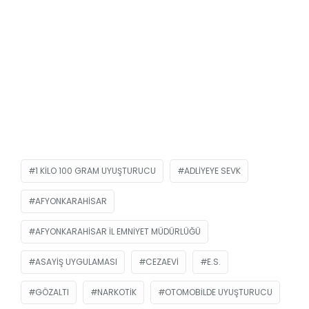
1 KILO 100 GRAM UYUŞTURUCU
ADLIYEYE SEVK
AFYONKARAHISAR
AFYONKARAHISAR İL EMNIYET MÜDÜRLÜĞÜ
ASAYIŞ UYGULAMASI
CEZAEVI
E.S.
GÖZALTI
NARKOTIK
OTOMOBILDE UYUŞTURUCU