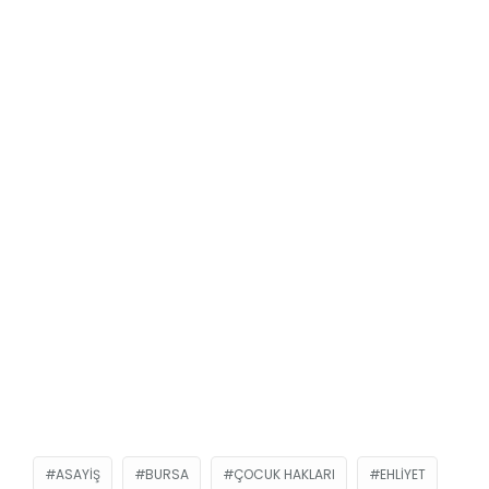
ASAYIŞ
BURSA
ÇOCUK HAKLARI
EHLIYET