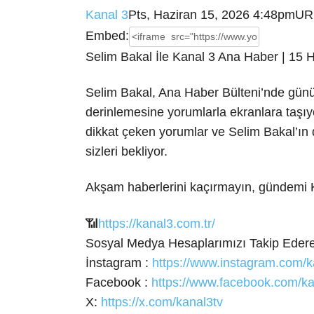
Kanal 3
Pts, Haziran 15, 2026 4:48pm
UR
Embed:
Selim Bakal İle Kanal 3 Ana Haber | 15 
Selim Bakal, Ana Haber Bülteni’nde günü
derinlemesine yorumlarla ekranlara taşıy
dikkat çeken yorumlar ve Selim Bakal’ın 
sizleri bekliyor.
Akşam haberlerini kaçırmayın, gündemi K
📶
https://kanal3.com.tr/
Sosyal Medya Hesaplarımızı Takip Ederek
İnstagram :
https://www.instagram.com/k
Facebook :
https://www.facebook.com/ka
X:
https://x.com/kanal3tv