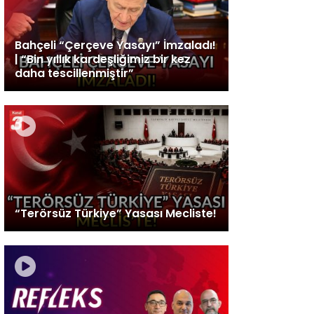
Bahçeli “Çerçeve Yasayı” İmzaladı!
| “Bin yıllık kardeşliğimiz bir kez
daha tescillenmiştir”
“Terörsüz Türkiye” Yasası Mecliste!