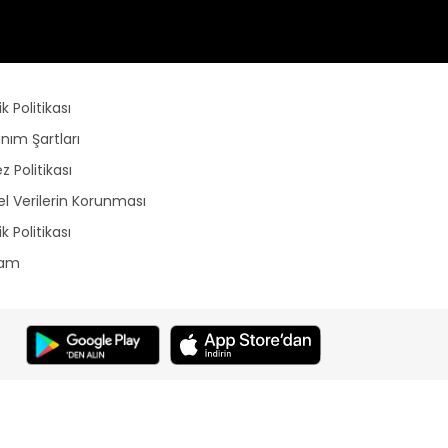
lik Politikası
anım Şartları
z Politikası
sel Verilerin Korunması
lik Politikası
lam