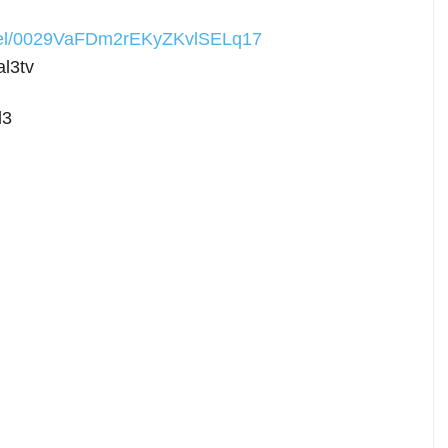
nnel/0029VaFDm2rEKyZKvlSELq17
l3tv
l3