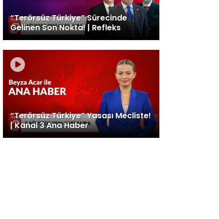
“Terörsüz Türkiye” Sürecinde
Gelinen Son Nokta! | Refleks
“Terörsüz Türkiye” Yasası Mecliste!
| Kanal 3 Ana Haber