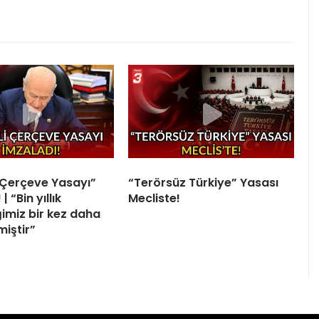
“Çerçeve Yasayı”
“Terörsüz Türkiye” Yasası
| “Bin yıllık
Mecliste!
ğimiz bir kez daha
miştir”