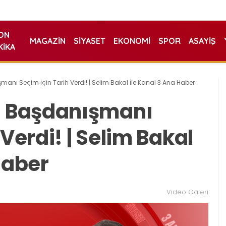
ON
MAGAZIN
SIYASET
EKONOMI
SPOR
ASAYIŞ
KIKA
ı Seçim İçin Tarih Verdi! | Selim Bakal İle Kanal 3 Ana Haber
 Başdanışmanı
Verdi! | Selim Bakal
Haber
Video Galeri