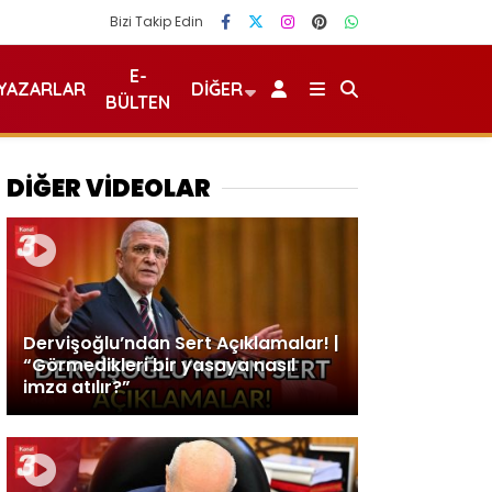
Bizi Takip Edin
E-
YAZARLAR
DIĞER
BÜLTEN
DİĞER VİDEOLAR
Dervişoğlu’ndan Sert Açıklamalar! |
“Görmedikleri bir yasaya nasıl
imza atılır?”