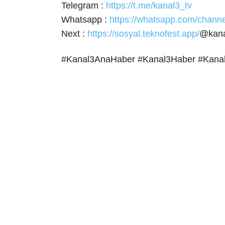
Telegram :
https://t.me/kanal3_tv
Whatsapp :
https://whatsapp.com/cha
Next :
https://sosyal.teknofest.app/
@kana
#Kanal3AnaHaber #Kanal3Haber #Kana