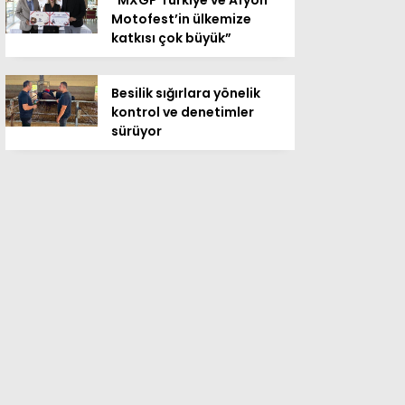
“MXGP Türkiye ve Afyon
Motofest’in ülkemize
katkısı çok büyük”
Besilik sığırlara yönelik
kontrol ve denetimler
sürüyor