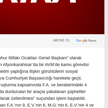
ABONE OL
mhur İttifakı Ocakları Genel Başkanı” olarak
rin Afyonkarahisar’da bir AVM’de kamu görevlisi
etim yaptığına ilişkin görüntülerin sosyal
a Cumhuriyet Başsavcılığı harekete geçti.
soruşturma kapsamında F.A. ve beraberindeki 4
da durdurulan bir araçta yakalanan şüpheliler
arak üstlenilmesi” suçundan işlem başlatıldı.
n F.A.’nın 9, E.V.’nin 6, M.G.’nin 6, E.V.’nin 4 ve