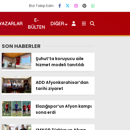
Bizi Takip Edin
E-
YAZARLAR
DIĞER
BÜLTEN
SON HABERLER
Şuhut’ta koruyucu aile
hizmet modeli tanıtıldı
ADD Afyonkarahisar’dan
tarihi ziyaret
Elazığspor’un Afyon kampı
sona erdi