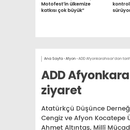
Motofest’in ülkemize
kontrol
katkısı çok büyük”
sürüyo
Ana Sayfa
›
Afyon
›
ADD Afyonkarahisar’dan tarihi
ADD Afyonkarah
ziyaret
Atatürkçü Düşünce Derneği
Cengiz ve Afyon Kocatepe Ün
Ahmet Altıntaş, Millî Müca