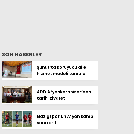
SON HABERLER
Şuhut’ta koruyucu aile
hizmet modeli tanıtıldı
ADD Afyonkarahisar’dan
tarihi ziyaret
Elazığspor’un Afyon kampı
sona erdi