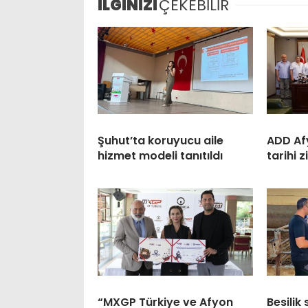
İLGİNİZİ
ÇEKEBİLİR
Şuhut’ta koruyucu aile
ADD Af
hizmet modeli tanıtıldı
tarihi 
“MXGP Türkiye ve Afyon
Besilik 