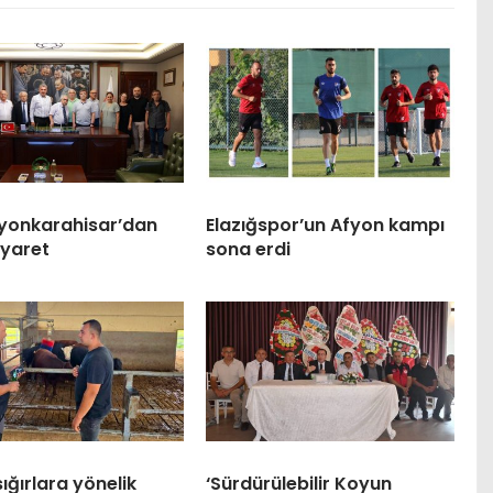
yonkarahisar’dan
Elazığspor’un Afyon kampı
ziyaret
sona erdi
sığırlara yönelik
‘Sürdürülebilir Koyun