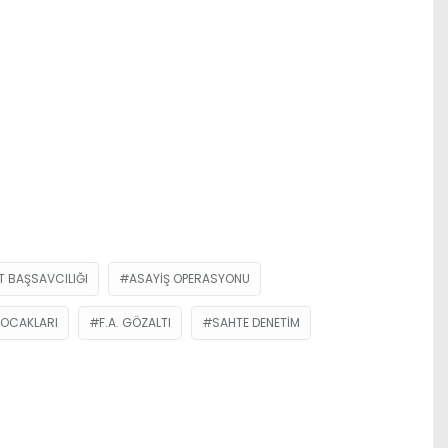
 BAŞSAVCILIĞI
ASAYIŞ OPERASYONU
 OCAKLARI
F.A. GÖZALTI
SAHTE DENETIM