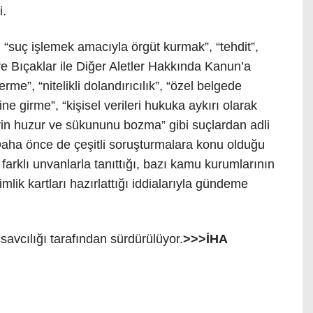
i.
 “suç işlemek amacıyla örgüt kurmak”, “tehdit”,
 ve Bıçaklar ile Diğer Aletler Hakkında Kanun’a
erme”, “nitelikli dolandırıcılık”, “özel belgede
mine girme”, “kişisel verileri hukuka aykırı olarak
rin huzur ve sükununu bozma” gibi suçlardan adli
 Daha önce de çeşitli soruşturmalara konu olduğu
i farklı unvanlarla tanıttığı, bazı kamu kurumlarının
imlik kartları hazırlattığı iddialarıyla gündeme
vcılığı tarafından sürdürülüyor.
>>>İHA