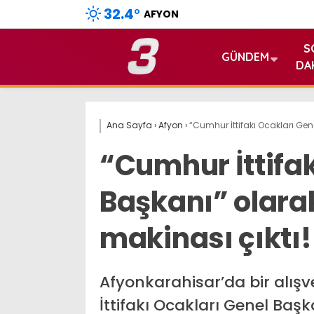
32.4
°
AFYON
S
GÜNDEM
DA
Ana Sayfa
›
Afyon
›
“Cumhur İttifakı Ocakları Gen
“Cumhur İttifak
Başkanı” olarak
makinası çıktı!
Afyonkarahisar’da bir alış
İttifakı Ocakları Genel Baş