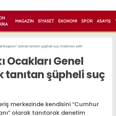
ON
MAGAZIN
SIYASET
EKONOMI
SPOR
ASAYIŞ
KIKA
el Başkanı” olarak tanıtan şüpheli suç makinası çıktı!
ı Ocakları Genel
 tanıtan şüpheli suç
veriş merkezinde kendisini “Cumhur
kanı” olarak tanıtarak denetim