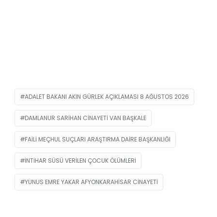
ADALET BAKANI AKIN GÜRLEK AÇIKLAMASI 8 AĞUSTOS 2026
DAMLANUR SARIHAN CINAYETI VAN BAŞKALE
FAILI MEÇHUL SUÇLARI ARAŞTIRMA DAIRE BAŞKANLIĞI
INTIHAR SÜSÜ VERILEN ÇOCUK ÖLÜMLERI
YUNUS EMRE YAKAR AFYONKARAHISAR CINAYETI