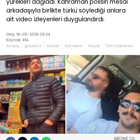
yürekleri dağladı. Kahraman polisin mesai
arkadaşıyla birlikte türkü söylediği anlara
ait video izleyenleri duygulandırdı.
Giriş: 18-05-2026 09:24
Kaynak: İHA
Asayiş
gazete3
Genel
Gündem
Hayat
Tüm Haberler
ABONE OL