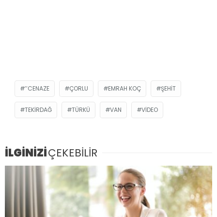
’’CENAZE
ÇORLU
EMRAH KOÇ
ŞEHIT
TEKIRDAĞ
TÜRKÜ
VAN
VİDEO
İLGİNİZİ
ÇEKEBİLİR