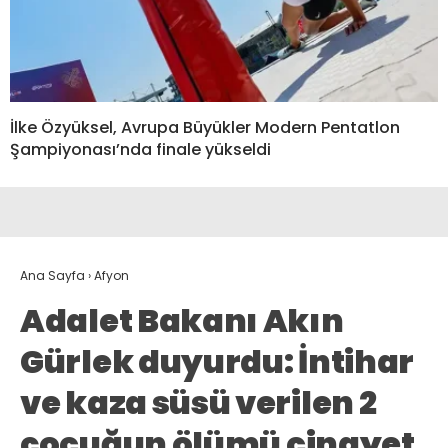
İlke Özyüksel, Avrupa Büyükler Modern Pentatlon
Şampiyonası’nda finale yükseldi
Ana Sayfa
›
Afyon
Adalet Bakanı Akın
Gürlek duyurdu: İntihar
ve kaza süsü verilen 2
çocuğun ölümü cinayet