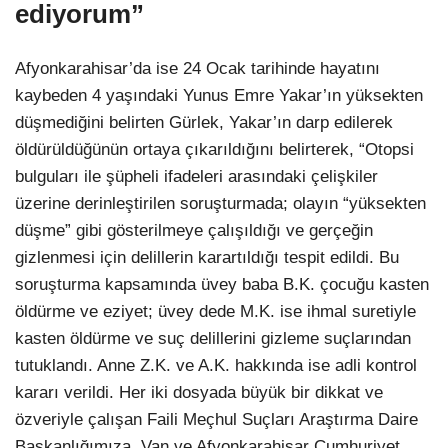
ediyorum”
Afyonkarahisar’da ise 24 Ocak tarihinde hayatını
kaybeden 4 yaşındaki Yunus Emre Yakar’ın yüksekten
düşmediğini belirten Gürlek, Yakar’ın darp edilerek
öldürüldüğünün ortaya çıkarıldığını belirterek, “Otopsi
bulguları ile şüpheli ifadeleri arasındaki çelişkiler
üzerine derinleştirilen soruşturmada; olayın “yüksekten
düşme” gibi gösterilmeye çalışıldığı ve gerçeğin
gizlenmesi için delillerin karartıldığı tespit edildi. Bu
soruşturma kapsamında üvey baba B.K. çocuğu kasten
öldürme ve eziyet; üvey dede M.K. ise ihmal suretiyle
kasten öldürme ve suç delillerini gizleme suçlarından
tutuklandı. Anne Z.K. ve A.K. hakkında ise adli kontrol
kararı verildi. Her iki dosyada büyük bir dikkat ve
özveriyle çalışan Faili Meçhul Suçları Araştırma Daire
Başkanlığımıza, Van ve Afyonkarahisar Cumhuriyet