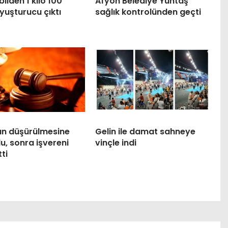
lden 1 kilo 100
Afyon Belediye Yüntaş
yuşturucu çıktı
sağlık kontrolünden geçti
ın düşürülmesine
Gelin ile damat sahneye
du, sonra işvereni
vinçle indi
ti