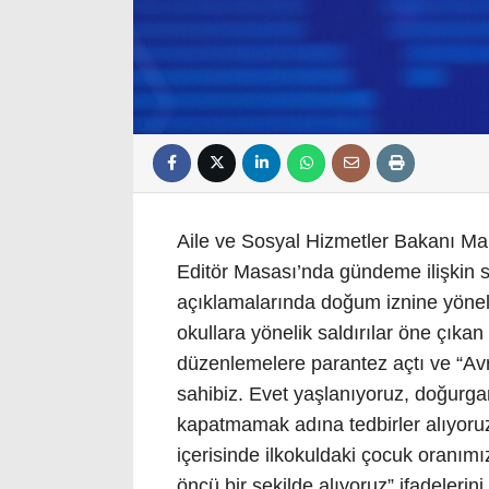
Aile ve Sosyal Hizmetler Bakanı Ma
Editör Masası’nda gündeme ilişkin s
açıklamalarında doğum iznine yöne
okullara yönelik saldırılar öne çıka
düzenlemelere parantez açtı ve “Av
sahibiz. Evet yaşlanıyoruz, doğurgan
kapatmamak adına tedbirler alıyoru
içerisinde ilkokuldaki çocuk oranımız
öncü bir şekilde alıyoruz” ifadelerini