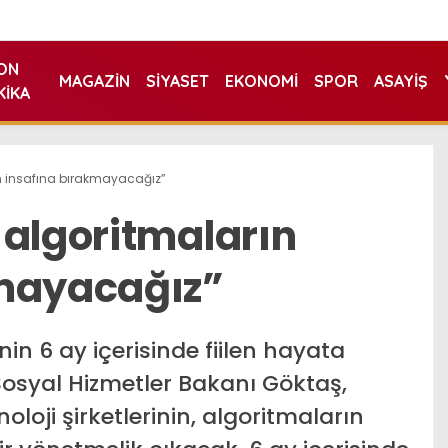
ON
MAGAZIN
SIYASET
EKONOMI
SPOR
ASAYIŞ
KIKA
ın insafına bırakmayacağız”
 algoritmaların
kmayacağız”
n 6 ay içerisinde fiilen hayata
 Sosyal Hizmetler Bakanı Göktaş,
noloji şirketlerinin, algoritmaların