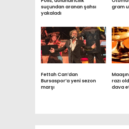
Polis, dolandırıcılık
Otomobi
suçundan aranan şahsı
gram u
yakaladı
Fettah Can’dan
Maaşın
Bursaspor’a yeni sezon
razı ol
marşı
dava et