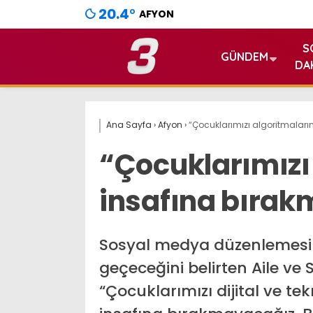
20.4
°
AFYON
S
GÜNDEM
DA
Ana Sayfa
›
Afyon
›
“Çocuklarımızı algoritmalar
“Çocuklarımızı
insafına bıra
Sosyal medya düzenlemesini
geçeceğini belirten Aile ve
“Çocuklarımızı dijital ve tek