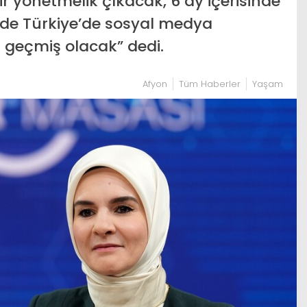
r yönetmelik çıkacak, 6 ay içerisinde
de Türkiye’de sosyal medya
 geçmiş olacak” dedi.
Afyon
Tüm Haberler
Yaşam