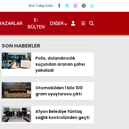
Bizi Takip Edin
E-
YAZARLAR
DIĞER
BÜLTEN
SON HABERLER
Polis, dolandırıcılık
suçundan aranan şahsı
yakaladı
Otomobilden 1 kilo 100
gram uyuşturucu çıktı
Afyon Belediye Yüntaş
sağlık kontrolünden geçti