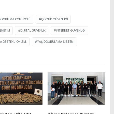
LGORITMA KONTROLÜ
ÇOCUK GÜVENLIĞI
DENETIM
DIJITAL GÜVENLIK
INTERNET GÜVENLIĞI
A DESTEKLI ÖNLEM.
YAŞ DOĞRULAMA SISTEMI