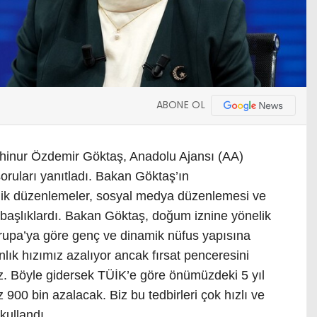
ABONE OL
hinur Özdemir Göktaş, Anadolu Ajansı (AA)
oruları yanıtladı. Bakan Göktaş’ın
lik düzenlemeler, sosyal medya düzenlemesi ve
n başlıklardı. Bakan Göktaş, doğum iznine yönelik
rupa’ya göre genç ve dinamik nüfus yapısına
lık hızımız azalıyor ancak fırsat penceresini
z. Böyle gidersek TÜİK’e göre önümüzdeki 5 yıl
 900 bin azalacak. Biz bu tedbirleri çok hızlı ve
 kullandı.