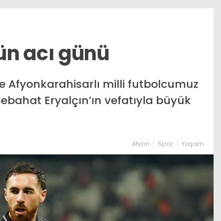
ün acı günü
e Afyonkarahisarlı milli futbolcumuz
bahat Eryalçın’ın vefatıyla büyük
Afyon
Spor
Yaşam