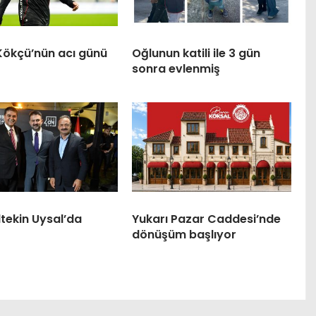
Kökçü’nün acı günü
Oğlunun katili ile 3 gün
sonra evlenmiş
tekin Uysal’da
Yukarı Pazar Caddesi’nde
dönüşüm başlıyor