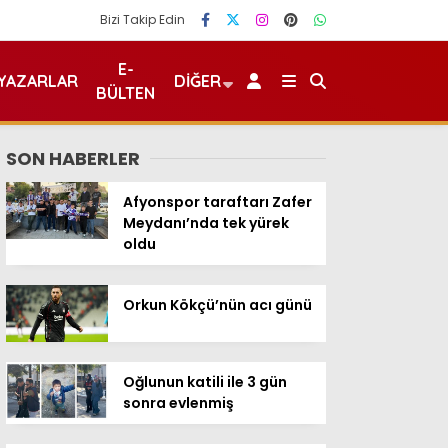
Bizi Takip Edin
E-
YAZARLAR
DIĞER
BÜLTEN
SON HABERLER
Afyonspor taraftarı Zafer
Meydanı’nda tek yürek
oldu
Orkun Kökçü’nün acı günü
Oğlunun katili ile 3 gün
sonra evlenmiş