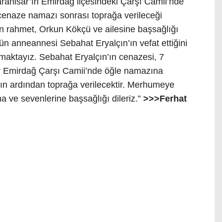
ahisar’ın Emirdağ ilçesindeki Çarşı Camii’nde
cenaze namazı sonrası toprağa verileceği
tan rahmet, Orkun Kökçü ve ailesine başsağlığı
n anneannesi Sebahat Eryalçın’ın vefat ettiğini
maktayız. Sebahat Eryalçın’ın cenazesi, 7
 Emirdağ Çarşı Camii’nde öğle namazına
n ardından toprağa verilecektir. Merhumeye
na ve sevenlerine başsağlığı dileriz.”
>>>Ferhat