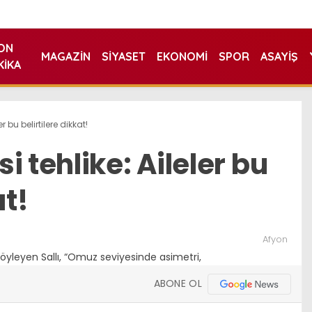
ON
MAGAZIN
SIYASET
EKONOMI
SPOR
ASAYIŞ
KIKA
r bu belirtilere dikkat!
i tehlike: Aileler bu
at!
Afyon
ABONE OL