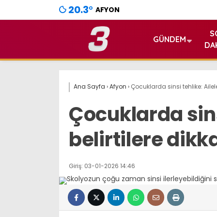
20.3
°
AFYON
S
GÜNDEM
DA
Ana Sayfa
›
Afyon
›
Çocuklarda sinsi tehlike: Ailele
Çocuklarda sins
belirtilere dikk
Giriş: 03-01-2026 14:46