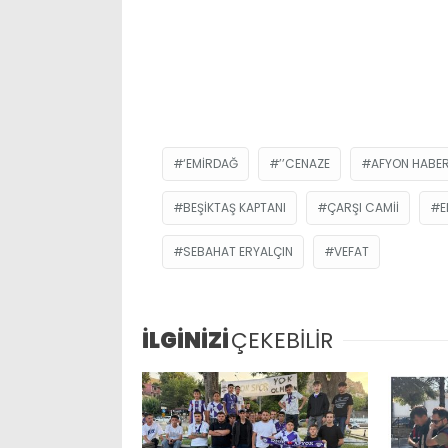
‘EMIRDAĞ
’’CENAZE
AFYON HABER
BEŞIKTAŞ KAPTANI
ÇARŞI CAMII
E
SEBAHAT ERYALÇIN
VEFAT
İLGİNİZİ
ÇEKEBİLİR