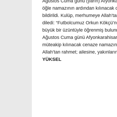
Ağustos Cuma günü (yarın) Afyonkar
öğle namazının ardından kılınacak 
bildirildi. Kulüp, merhumeye Allah’
diledi: “Futbolcumuz Orkun Kökçü’nü
büyük bir üzüntüyle öğrenmiş bulun
Ağustos Cuma günü Afyonkarahisar
müteakip kılınacak cenaze namazını
Allah’tan rahmet; ailesine, yakınları
YÜKSEL