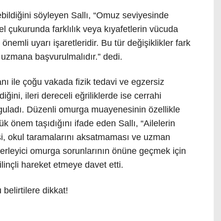
bildiğini söyleyen Sallı, “Omuz seviyesinde
bel çukurunda farklılık veya kıyafetlerin vücuda
n önemli uyarı işaretleridir. Bu tür değişiklikler fark
uzmana başvurulmalıdır.” dedi.
anı ile çoğu vakada fizik tedavi ve egzersiz
iğini, ileri dereceli eğriliklerde ise cerrahi
guladı. Düzenli omurga muayenesinin özellikle
 önem taşıdığını ifade eden Sallı, “Ailelerin
i, okul taramalarını aksatmaması ve uzman
lerleyici omurga sorunlarının önüne geçmek için
ilinçli hareket etmeye davet etti.