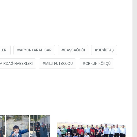
LERI
AFYONKARAHISAR
BAŞSAĞLIĞI
BEŞIKTAŞ
MIRDAĞ HABERLERI
MILLI FUTBOLCU
ORKUN KÖKÇÜ