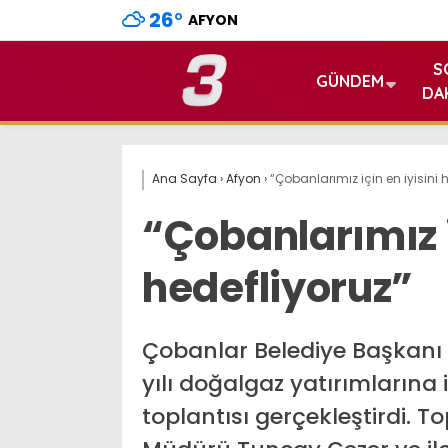
26
°
AFYON
S
GÜNDEM
DA
Ana Sayfa
›
Afyon
›
“Çobanlarımız için en iyisini 
“Çobanlarımız i
hedefliyoruz”
Çobanlar Belediye Başkanı 
yılı doğalgaz yatırımlarına 
toplantısı gerçekleştirdi. 