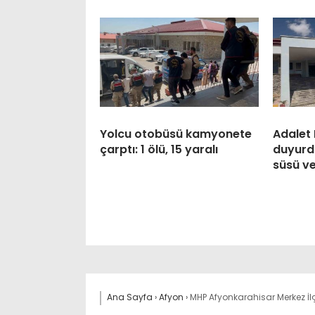
Yolcu otobüsü kamyonete
Adalet 
çarptı: 1 ölü, 15 yaralı
duyurdu
süsü ve
Ana Sayfa
›
Afyon
›
MHP Afyonkarahisar Merkez İl