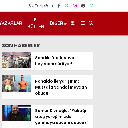
Bizi Takip Edin
E-
YAZARLAR
DIĞER
BÜLTEN
SON HABERLER
Sandıklı’da festival
heyecanı sürüyor!
Ronaldo ile yarışırım:
Mustafa Sandal meydan
okudu
Somer Sivrioğlu: “Yaktığı
ateş yüreğimizde
yanmaya devam edecek”