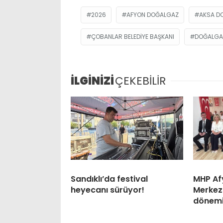
2026
AFYON DOĞALGAZ
AKSA D
ÇOBANLAR BELEDIYE BAŞKANI
DOĞALGA
İLGİNİZİ
ÇEKEBİLİR
Sandıklı’da festival
MHP Af
heyecanı sürüyor!
Merkez 
dönem