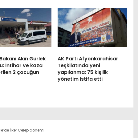
Bakanı Akın Gürlek
AK Parti Afyonkarahisar
: İntihar ve kaza
Teşkilatında yeni
rilen 2 çocuğun
yapılanma: 75 kişilik
yönetim istifa etti
çe’de İlker Celep dönemi