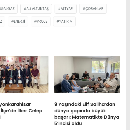
OĞALGAZ
ALI ALTUNTAŞ
ALTYAPI
ÇOBANLAR
Z
ENERJI
PROJE
YATIRIM
yonkarahisar
9 Yaşındaki Elif Saliha’dan
İlçe’de İlker Celep
dünya çapında büyük
i
başarı: Matematikte Dünya
5’incisi oldu