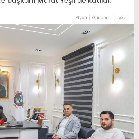
 başkanı Murat Yeşil de katıldı.
Afyon
Gündem
İlçeler