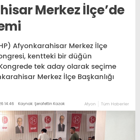
isar Merkez İlçe’de
nemi
(MHP) Afyonkarahisar Merkez İlçe
ongresi, kentteki bir düğün
. Kongrede tek aday olarak seçime
nkarahisar Merkez İlçe Başkanlığı
6 14:46
Kaynak: Şerafettin Kazak
Afyon
Tüm Haberler