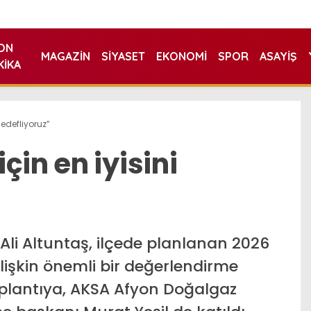
ON
MAGAZIN
SIYASET
EKONOMI
SPOR
ASAYIŞ
KIKA
hedefliyoruz”
çin en iyisini
Ali Altuntaş, ilçede planlanan 2026
ilişkin önemli bir değerlendirme
Toplantıya, AKSA Afyon Doğalgaz