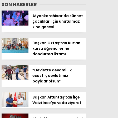
SON HABERLER
Afyonkarahisar’da sünnet
çocukları için unutulmaz
kına gecesi
Başkan Öztaş’tan Kur’an
kursu öğrencilerine
dondurma ikramı
“Devlette devamlılık
esastır, devletimiz
payidar olsun”
Başkan Altuntaş’tan İlçe
Vaizi İnce’ye veda ziyareti