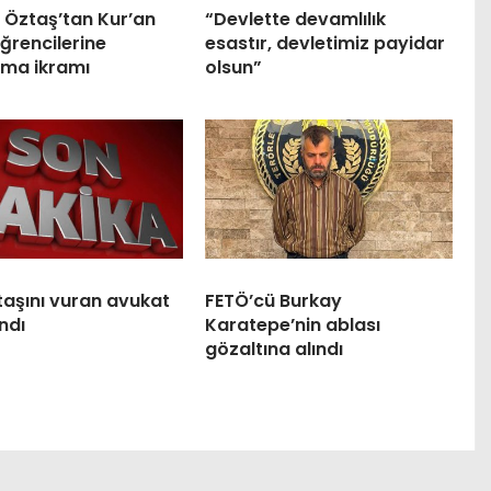
 Öztaş’tan Kur’an
“Devlette devamlılık
ğrencilerine
esastır, devletimiz payidar
ma ikramı
olsun”
taşını vuran avukat
FETÖ’cü Burkay
ndı
Karatepe’nin ablası
gözaltına alındı