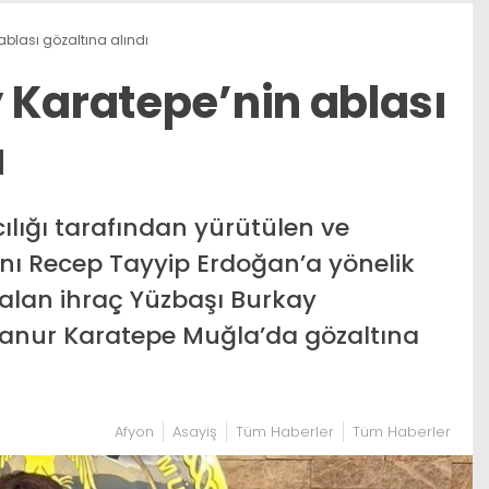
ablası gözaltına alındı
 Karatepe’nin ablası
ı
lığı tarafından yürütülen ve
ı Recep Tayyip Erdoğan’a yönelik
r alan ihraç Yüzbaşı Burkay
lanur Karatepe Muğla’da gözaltına
Afyon
Asayiş
Tüm Haberler
Tüm Haberler