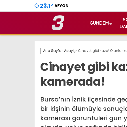
23.1
°
AFYON
S
GÜNDEM
DA
Ana Sayfa
›
Asayiş
›
Cinayet gibi kaza! O anlar 
Cinayet gibi ka
kamerada!
Bursa’nın İznik ilçesinde 
bir kişinin ölümüyle sonuçl
kamerası görüntüleri gün y