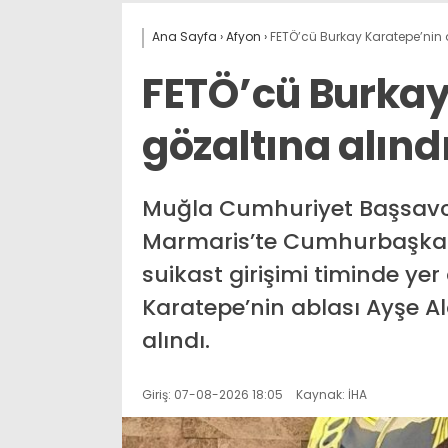
Ana Sayfa
›
Afyon
›
FETÖ’cü Burkay Karatepe’nin 
FETÖ’cü Burkay
gözaltına alınd
Muğla Cumhuriyet Başsavcı
Marmaris’te Cumhurbaşkan
suikast girişimi timinde ye
Karatepe’nin ablası Ayşe A
alındı.
Giriş: 07-08-2026 18:05
Kaynak: İHA