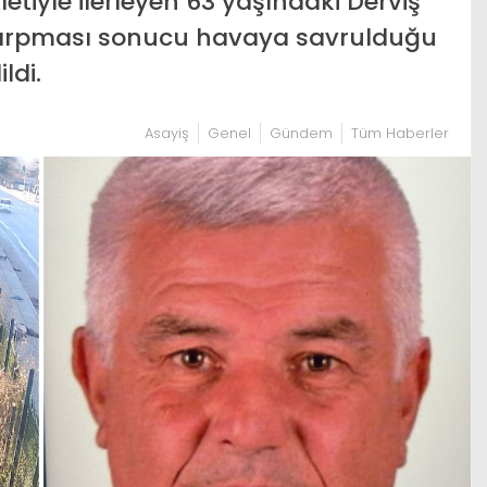
etiyle ilerleyen 63 yaşındaki Derviş
çarpması sonucu havaya savrulduğu
ldi.
Asayiş
Genel
Gündem
Tüm Haberler