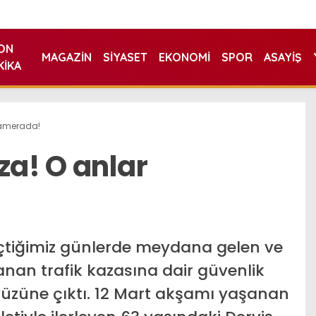
ON
MAGAZIN
SIYASET
EKONOMI
SPOR
ASAYIŞ
KIKA
kamerada!
za! O anlar
geçtiğimiz günlerde meydana gelen ve
anan trafik kazasına dair güvenlik
üzüne çıktı. 12 Mart akşamı yaşanan