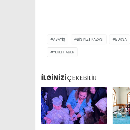
ASAYIŞ
BISIKLET KAZASI
BURSA
YEREL HABER
İLGİNİZİ
ÇEKEBİLİR