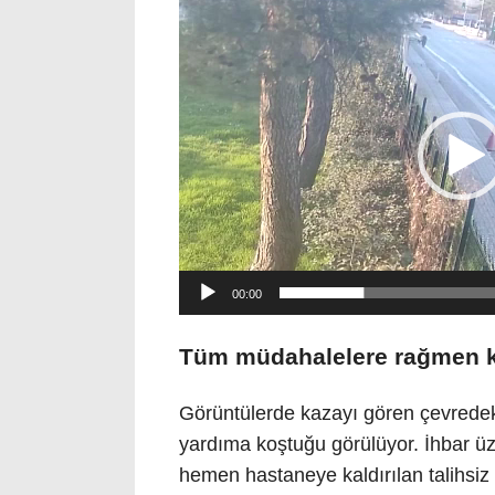
Video
oynatıcı
00:00
Tüm müdahalelere rağmen k
Görüntülerde kazayı gören çevredeki
yardıma koştuğu görülüyor. İhbar üz
hemen hastaneye kaldırılan talihsi