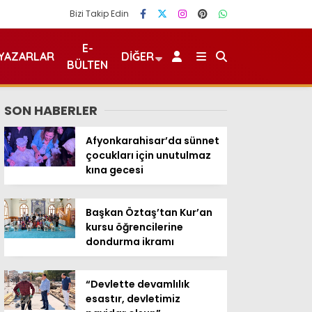
Bizi Takip Edin
E-
YAZARLAR
DIĞER
BÜLTEN
SON HABERLER
Afyonkarahisar’da sünnet
çocukları için unutulmaz
kına gecesi
Başkan Öztaş’tan Kur’an
kursu öğrencilerine
dondurma ikramı
“Devlette devamlılık
esastır, devletimiz