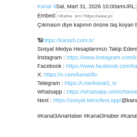
Kanal 3
Sal, Mart 31, 2026 10:00am
URL:
Embed:
Çıkmasın diye kapının önüne taş koyan bir
📶
https://kanal3.com.tr/
Sosyal Medya Hesaplarımızı Takip Eder
İnstagram :
https://www.instagram.com/k
Facebook :
https://www.facebook.com/ka
X:
https://x.com/kanal3tv
Telegram :
https://t.me/kanal3_tv
Whatsapp :
https://whatsapp.com/cha
Next :
https://sosyal.teknofest.app/
@kana
#Kanal3AnaHaber #Kanal3Haber #Kana