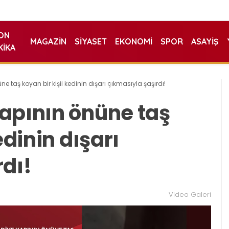
ON
MAGAZIN
SIYASET
EKONOMI
SPOR
ASAYIŞ
KIKA
e taş koyan bir kişii kedinin dışarı çıkmasıyla şaşırdı!
apının önüne taş
edinin dışarı
rdı!
Video Galeri