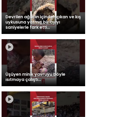
Devrilen ağacın içinden çıkan ve kış
uykusuna yatmış bir ayıyı
saniyelerle fark etti…
Üşüyen minik yavruyu böyle
ısıtmaya çalıştı…