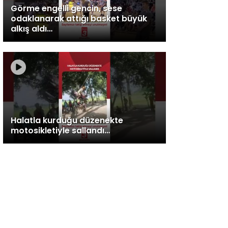
Görme engelli gencin, sese
odaklanarak attığı basket büyük
alkış aldı…
Halatla kurduğu düzenekte
motosikletiyle sallandı…