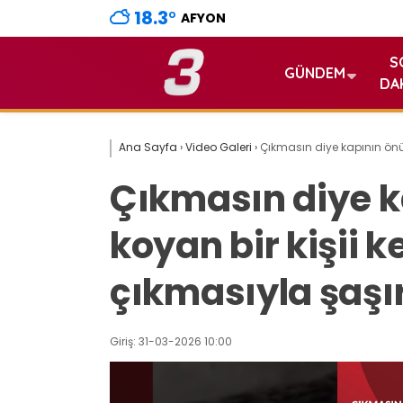
18.3
°
AFYON
S
GÜNDEM
DA
Ana Sayfa
›
Video Galeri
›
Çıkmasın diye kapının önün
Çıkmasın diye k
koyan bir kişii k
çıkmasıyla şaşı
Giriş: 31-03-2026 10:00