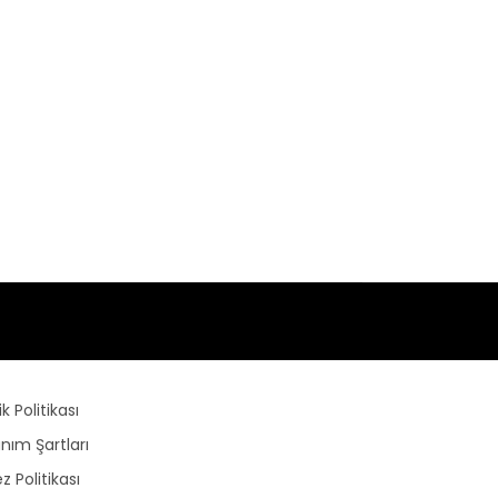
lik Politikası
anım Şartları
z Politikası