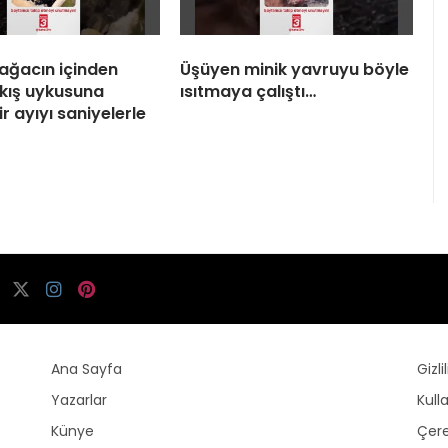
 ağacın içinden
Üşüyen minik yavruyu böyle
 kış uykusuna
ısıtmaya çalıştı…
r ayıyı saniyelerle
Ana Sayfa
Gizli
Yazarlar
Kull
Künye
Çere