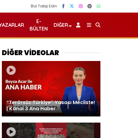
Bizi Takip Edin
E-
YAZARLAR
DIĞER
BÜLTEN
DİĞER VİDEOLAR
“Terörsüz Türkiye” Yasası Mecliste!
| Kanal 3 Ana Haber