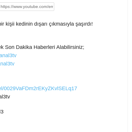
 kişii kedinin dışarı çıkmasıyla şaşırdı!
ek
Son Dakika Haberleri Alabilirsiniz;
anal3tv
nal3tv
nnel/0029VaFDm2rEKyZKvlSELq17
l3tv
l3