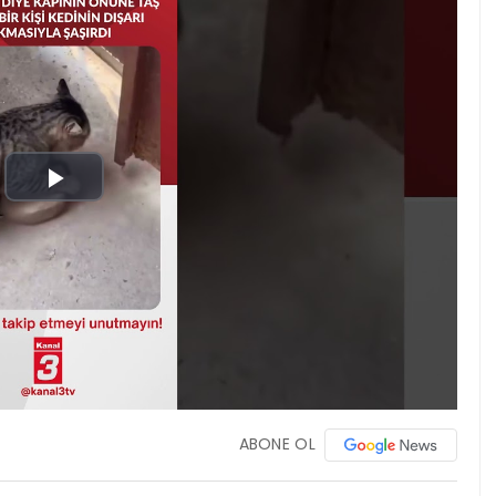
Play
Video
ABONE OL