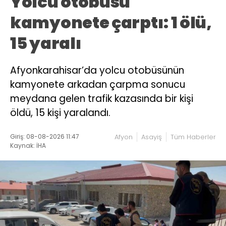
Yolcu otobüsü
kamyonete çarptı: 1 ölü,
15 yaralı
Afyonkarahisar’da yolcu otobüsünün
kamyonete arkadan çarpma sonucu
meydana gelen trafik kazasında bir kişi
öldü, 15 kişi yaralandı.
Giriş: 08-08-2026 11:47
Afyon
Asayiş
Tüm Haberler
Kaynak: İHA