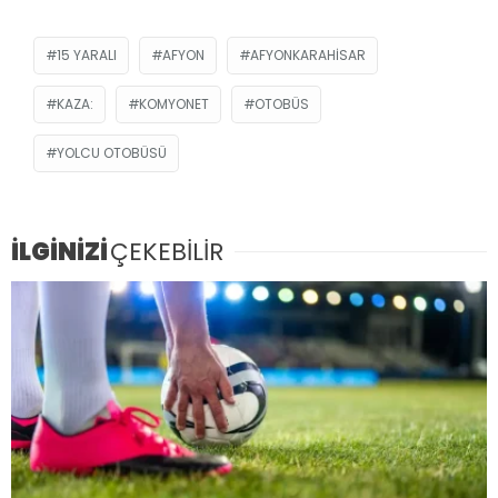
15 YARALI
AFYON
AFYONKARAHISAR
KAZA:
KOMYONET
OTOBÜS
YOLCU OTOBÜSÜ
İLGİNİZİ
ÇEKEBİLİR