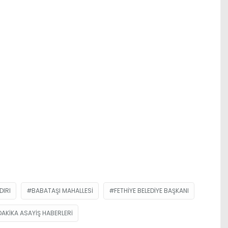
DIRI
BABATAŞI MAHALLESI
FETHIYE BELEDIYE BAŞKANI
AKIKA ASAYIŞ HABERLERI