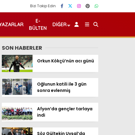
Bizi Takip Edin
E-
YAZARLAR
DIĞER
BÜLTEN
SON HABERLER
Orkun Kökçü’nün acı günü
Oğlunun katili ile 3 gün
sonra evlenmiş
Afyon’da gençler tarlaya
indi
Söz Gültekin Uysal’da