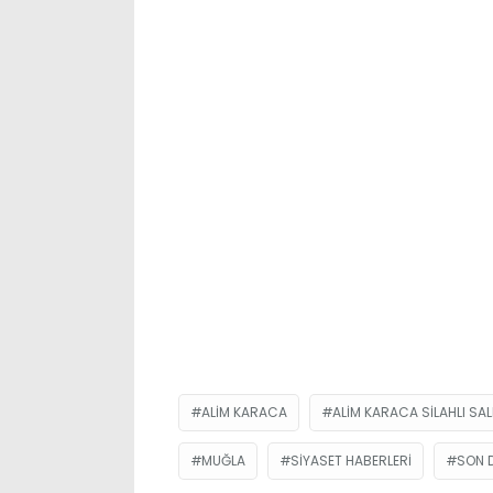
ALIM KARACA
ALIM KARACA SILAHLI SAL
MUĞLA
SIYASET HABERLERI
SON D