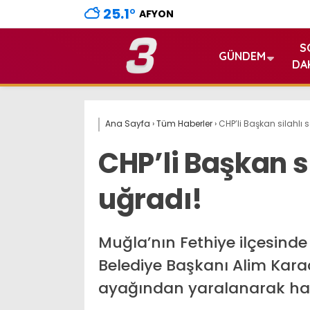
25.1
°
AFYON
S
GÜNDEM
DA
Ana Sayfa
›
Tüm Haberler
›
CHP’li Başkan silahlı 
CHP’li Başkan si
uğradı!
Muğla’nın Fethiye ilçesinde
Belediye Başkanı Alim Karac
ayağından yaralanarak hast