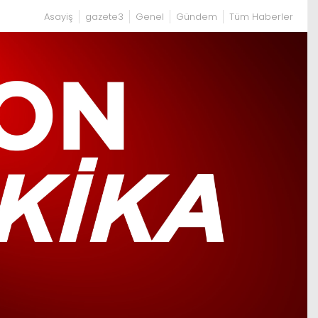
Asayiş
gazete3
Genel
Gündem
Tüm Haberler