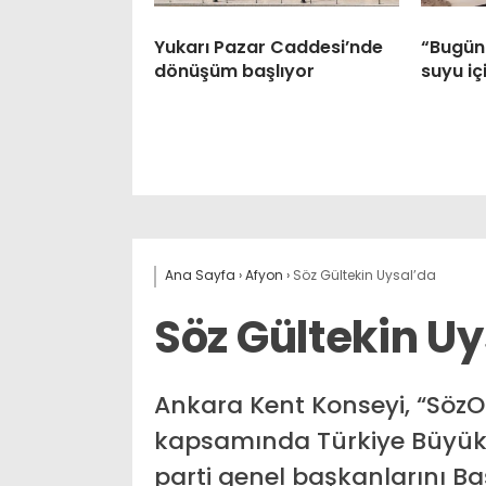
Yukarı Pazar Caddesi’nde
“Bugünü
dönüşüm başlıyor
suyu iç
Ana Sayfa
›
Afyon
›
Söz Gültekin Uysal’da
Söz Gültekin U
Ankara Kent Konseyi, “Söz
kapsamında Türkiye Büyük Mi
parti genel başkanlarını B