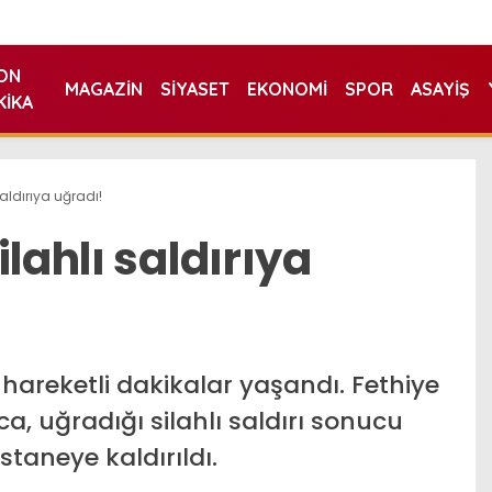
ON
MAGAZIN
SIYASET
EKONOMI
SPOR
ASAYIŞ
KIKA
saldırıya uğradı!
lahlı saldırıya
 hareketli dakikalar yaşandı. Fethiye
a, uğradığı silahlı saldırı sonucu
aneye kaldırıldı.