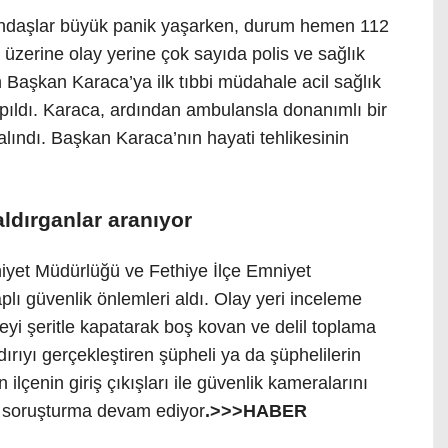
tandaşlar büyük panik yaşarken, durum hemen 112
ar üzerine olay yerine çok sayıda polis ve sağlık
an Başkan Karaca’ya ilk tıbbi müdahale acil sağlık
apıldı. Karaca, ardından ambulansla donanımlı bir
 alındı. Başkan Karaca’nın hayati tehlikesinin
aldırganlar aranıyor
iyet Müdürlüğü ve Fethiye İlçe Emniyet
lı güvenlik önlemleri aldı. Olay yeri inceleme
deyi şeritle kapatarak boş kovan ve delil toplama
ldırıyı gerçekleştiren şüpheli ya da şüphelilerin
ilçenin giriş çıkışları ile güvenlik kameralarını
lü soruşturma devam ediyor
.>>>HABER