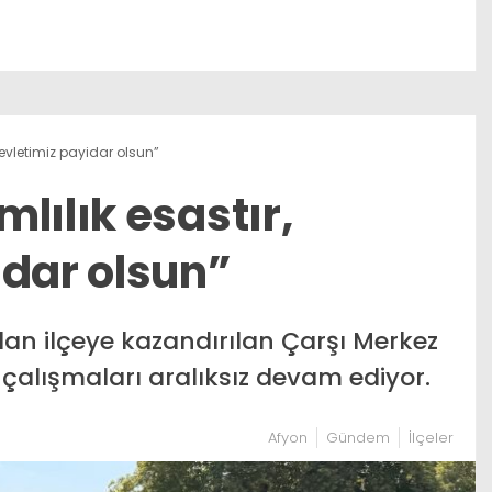
devletimiz payidar olsun”
lılık esastır,
idar olsun”
dan ilçeye kazandırılan Çarşı Merkez
 çalışmaları aralıksız devam ediyor.
Afyon
Gündem
İlçeler