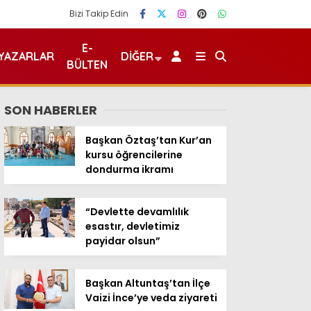
Bizi Takip Edin
E-
YAZARLAR
DIĞER
BÜLTEN
SON HABERLER
Başkan Öztaş’tan Kur’an
kursu öğrencilerine
dondurma ikramı
“Devlette devamlılık
esastır, devletimiz
payidar olsun”
Başkan Altuntaş’tan İlçe
Vaizi İnce’ye veda ziyareti