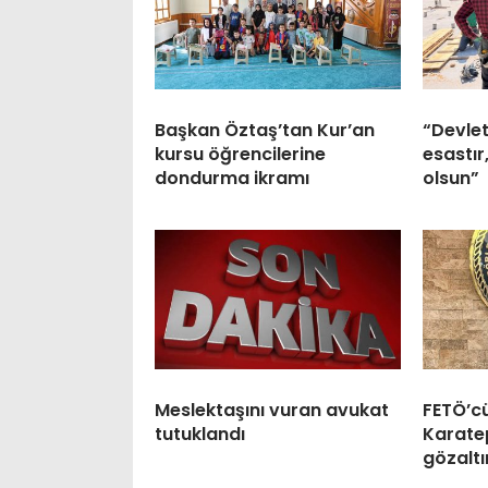
Başkan Öztaş’tan Kur’an
“Devlet
kursu öğrencilerine
esastır
dondurma ikramı
olsun”
Meslektaşını vuran avukat
FETÖ’c
tutuklandı
Karatep
gözaltı