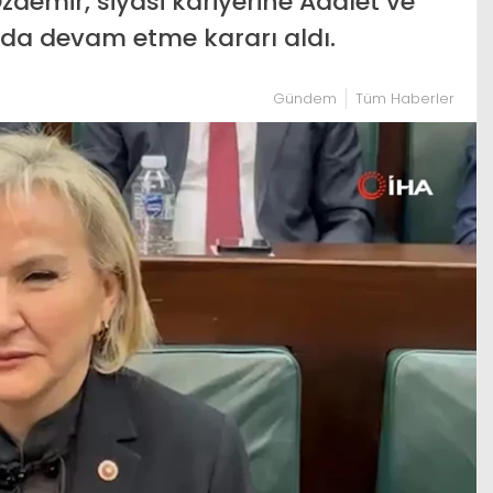
Özdemir, siyasi kariyerine Adalet ve
ında devam etme kararı aldı.
Gündem
Tüm Haberler