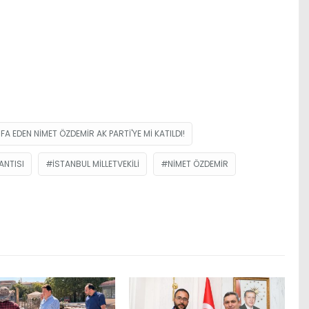
IFA EDEN NIMET ÖZDEMIR AK PARTI'YE MI KATILDI!
ANTISI
İSTANBUL MILLETVEKILI
NIMET ÖZDEMIR