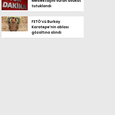
Meslektaşını vuran avukat
tutuklandı
FETÖ’cü Burkay
Karatepe’nin ablası
gözaltına alındı