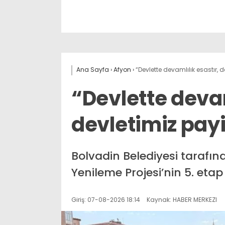
Ana Sayfa
›
Afyon
›
“Devlette devamlılık esastır, 
“Devlette devam
devletimiz pay
Bolvadin Belediyesi tarafın
Yenileme Projesi’nin 5. etap
Giriş: 07-08-2026 18:14
Kaynak: HABER MERKEZI