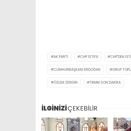
AK PARTI
CHP ISTIFA
CHP'DEN IST
CUMHURBAŞKANI ERDOĞAN
GRUP TOPL
ÖZLEM ZENGIN
TBMM SON DAKIKA
İLGİNİZİ
ÇEKEBİLİR