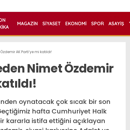
ON
MAGAZIN
SIYASET
EKONOMI
SPOR
ASAYIŞ
KIKA
Özdemir AK Parti’ye mi katıldı!
 eden Nimet Özdemir
atıldı!
rinden oynatacak çok sıcak bir son
Geçtiğimiz hafta Cumhuriyet Halk
r kararla istifa ettiğini açıklayan