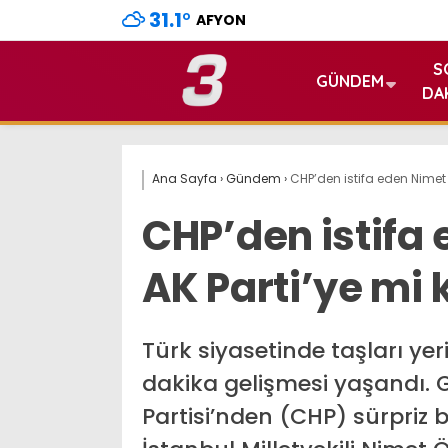
31.1
°
AFYON
S
GÜNDEM
DA
Ana Sayfa
›
Gündem
›
CHP’den istifa eden Nimet 
CHP’den istifa
AK Parti’ye mi k
Türk siyasetinde taşları ye
dakika gelişmesi yaşandı. 
Partisi’nden (CHP) sürpriz bi