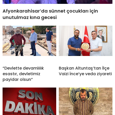
Afyonkarahisar’da sünnet çocukları için
unutulmaz kına gecesi
“Devlette devamlılık
Başkan Altuntaş’tan İlçe
esastır, devletimiz
Vaizi İnce’ye veda ziyareti
payidar olsun”