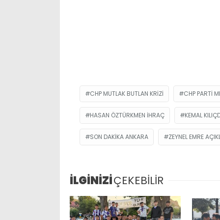
CHP MUTLAK BUTLAN KRIZI
CHP PARTI ME
HASAN ÖZTÜRKMEN IHRAÇ
KEMAL KILI
SON DAKIKA ANKARA
ZEYNEL EMRE AÇI
İLGİNİZİ
ÇEKEBİLİR