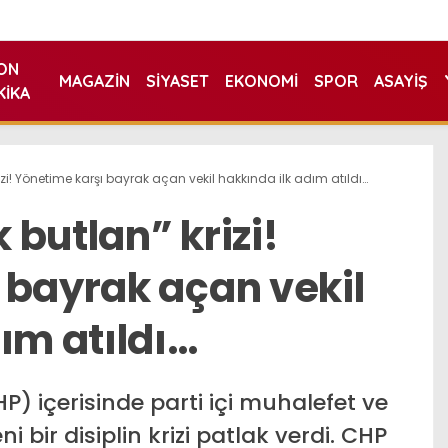
ON
MAGAZIN
SIYASET
EKONOMI
SPOR
ASAYIŞ
KIKA
zi! Yönetime karşı bayrak açan vekil hakkında ilk adım atıldı…
butlan” krizi!
 bayrak açan vekil
ım atıldı…
P) içerisinde parti içi muhalefet ve
i bir disiplin krizi patlak verdi. CHP