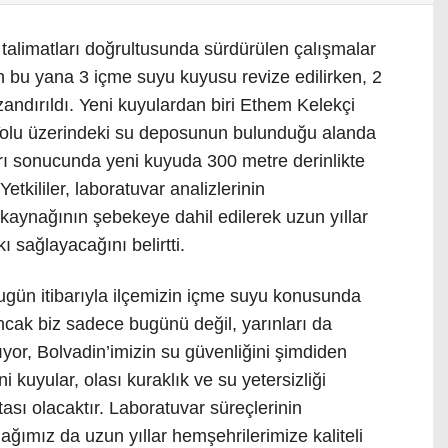
talimatları doğrultusunda sürdürülen çalışmalar
bu yana 3 içme suyu kuyusu revize edilirken, 2
andırıldı. Yeni kuyulardan biri Ethem Kelekçi
 Yolu üzerindeki su deposunun bulunduğu alanda
arı sonucunda yeni kuyuda 300 metre derinlikte
etkililer, laboratuvar analizlerinin
aynağının şebekeye dahil edilerek uzun yıllar
ı sağlayacağını belirtti.
ugün itibarıyla ilçemizin içme suyu konusunda
ncak biz sadece bugünü değil, yarınları da
or, Bolvadin’imizin su güvenliğini şimdiden
i kuyular, olası kuraklık ve su yetersizliği
rtası olacaktır. Laboratuvar süreçlerinin
ımız da uzun yıllar hemşehrilerimize kaliteli