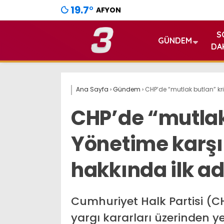
19.7
°
AFYON
S
GÜNDEM
DA
Ana Sayfa
›
Gündem
›
CHP’de “mutlak butlan” kri
CHP’de “mutlak 
Yönetime karşı
hakkında ilk ad
Cumhuriyet Halk Partisi (CH
yargı kararları üzerinden yen