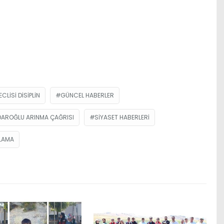
CLISI DISIPLIN
GÜNCEL HABERLER
ÇDAROĞLU ARINMA ÇAĞRISI
SIYASET HABERLERI
KLAMA