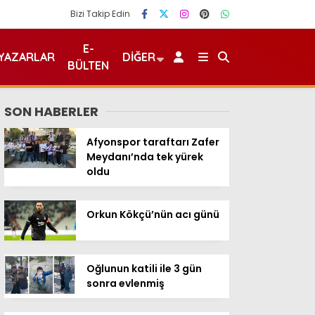
Bizi Takip Edin
E-
YAZARLAR
DIĞER
BÜLTEN
SON HABERLER
Afyonspor taraftarı Zafer
Meydanı’nda tek yürek
oldu
Orkun Kökçü’nün acı günü
Oğlunun katili ile 3 gün
sonra evlenmiş