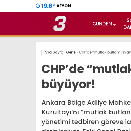
19.6
°
AFYON
S
GÜNDEM
DA
Ana Sayfa
›
Genel
›
CHP’de “mutlak butlan” isyan
CHP’de “mutlak
büyüyor!
Ankara Bölge Adliye Mahke
Kurultayı’nı “mutlak butlan”
yönetimi tedbiren göreve i