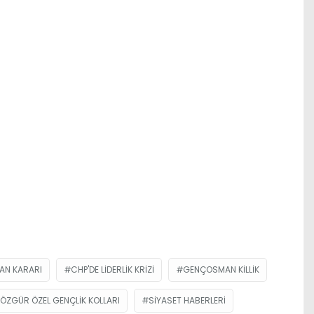
AN KARARI
CHP'DE LIDERLIK KRIZI
GENÇOSMAN KILLIK
ÖZGÜR ÖZEL GENÇLIK KOLLARI
SIYASET HABERLERI