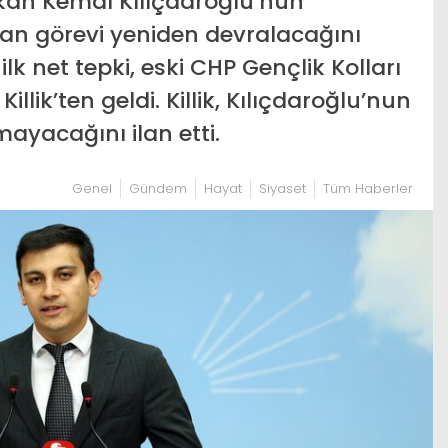
şkan Kemal Kılıçdaroğlu’nun
n görevi yeniden devralacağını
lk net tepki, eski CHP Gençlik Kolları
ik’ten geldi. Killik, Kılıçdaroğlu’nun
ayacağını ilan etti.
Genel
Gündem
Hayat
Siyaset
Tüm Haberler