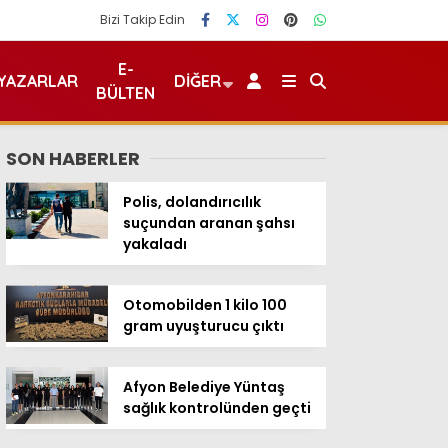
Bizi Takip Edin
E-
YAZARLAR
DIĞER
BÜLTEN
SON HABERLER
Polis, dolandırıcılık
suçundan aranan şahsı
yakaladı
Otomobilden 1 kilo 100
gram uyuşturucu çıktı
Afyon Belediye Yüntaş
sağlık kontrolünden geçti