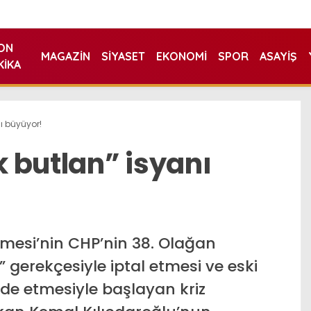
ON
MAGAZIN
SIYASET
EKONOMI
SPOR
ASAYIŞ
KIKA
ı büyüyor!
 butlan” isyanı
mesi’nin CHP’nin 38. Olağan
 gerekçesiyle iptal etmesi ve eski
ade etmesiyle başlayan kriz