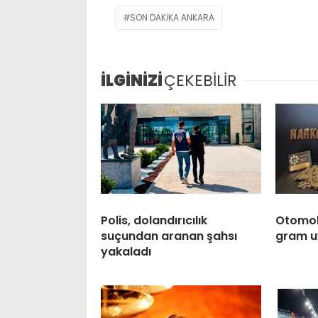
SON DAKIKA ANKARA
İLGİNİZİ
ÇEKEBİLİR
Polis, dolandırıcılık
Otomobi
suçundan aranan şahsı
gram u
yakaladı