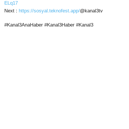
ELq17
Next :
https://sosyal.teknofest.app/
@kanal3tv
#Kanal3AnaHaber #Kanal3Haber #Kanal3