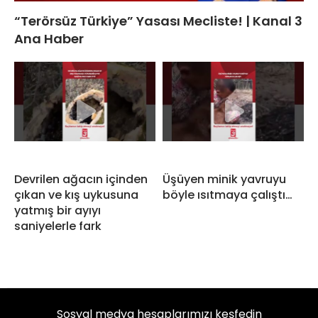
“Terörsüz Türkiye” Yasası Mecliste! | Kanal 3
Ana Haber
Devrilen ağacın içinden
Üşüyen minik yavruyu
çıkan ve kış uykusuna
böyle ısıtmaya çalıştı…
yatmış bir ayıyı
saniyelerle fark
Sosyal medya hesaplarımızı keşfedin