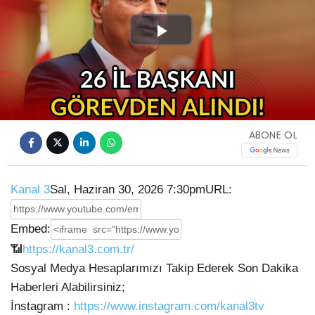
Play
Video
ABONE OL
Kanal 3
Sal, Haziran 30, 2026 7:30pm
URL:
Embed:
📶
https://kanal3.com.tr/
Sosyal Medya Hesaplarımızı Takip Ederek Son Dakika
Haberleri Alabilirsiniz;
İnstagram :
https://www.instagram.com/kanal3tv