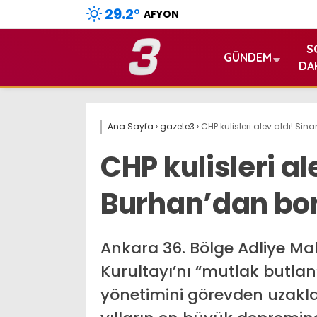
29.2
°
AFYON
S
GÜNDEM
DA
Ana Sayfa
›
gazete3
›
CHP kulisleri alev aldı! S
CHP kulisleri al
Burhan’dan bo
Ankara 36. Bölge Adliye Ma
Kurultayı’nı “mutlak butlan
yönetimini görevden uzakla