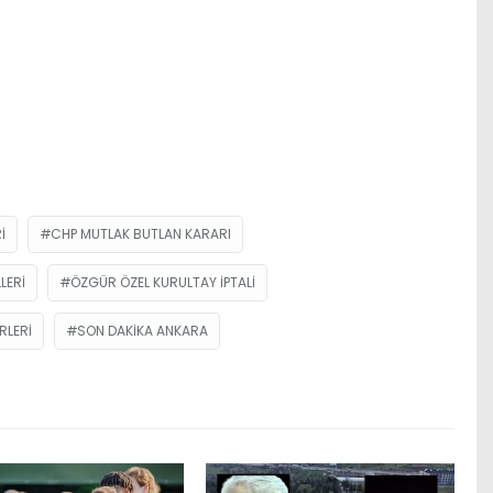
I
CHP MUTLAK BUTLAN KARARI
LERI
ÖZGÜR ÖZEL KURULTAY IPTALI
RLERI
SON DAKIKA ANKARA