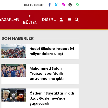
Bizi Takip Edin
E-
YAZARLAR
DIĞER
BÜLTEN
SON HABERLER
Hedef ülkelere ihracat 94
milyar dolara ulaştı
Muhammed Salah
Trabzonspor’da ilk
antrenmanına çıktı
Özdemir Bayraktar’ın adı
Uzay Gözlemevi’nde
yaşayacak