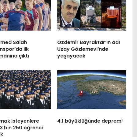
med Salah
Özdemir Bayraktar’ın adı
nspor’da ilk
Uzay Gözlemevi’nde
manına çıktı
yaşayacak
lmak isteyenlere
4,1 büyüklüğünde deprem!
3 bin 250 öğrenci
ak