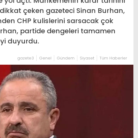
 yol açtı. Mahkemenin karar tarihini
dikkat çeken gazeteci Sinan Burhan,
den CHP kulislerini sarsacak çok
 Burhan, partide dengeleri tamamen
eyi duyurdu.
gazete3
Genel
Gündem
Siyaset
Tüm Haberler