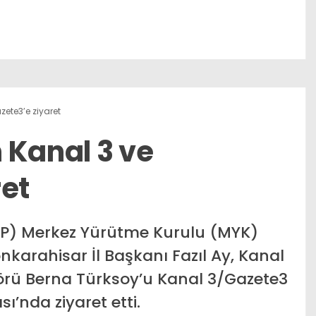
zete3’e ziyaret
 Kanal 3 ve
ret
BTP) Merkez Yürütme Kurulu (MYK)
nkarahisar İl Başkanı Fazıl Ay, Kanal
örü Berna Türksoy’u Kanal 3/Gazete3
ı’nda ziyaret etti.