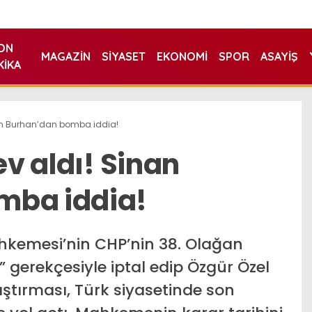
ON
MAGAZIN
SIYASET
EKONOMI
SPOR
ASAYIŞ
KIKA
inan Burhan’dan bomba iddia!
ev aldı! Sinan
mba iddia!
hkemesi’nin CHP’nin 38. Olağan
” gerekçesiyle iptal edip Özgür Özel
ştırması, Türk siyasetinde son