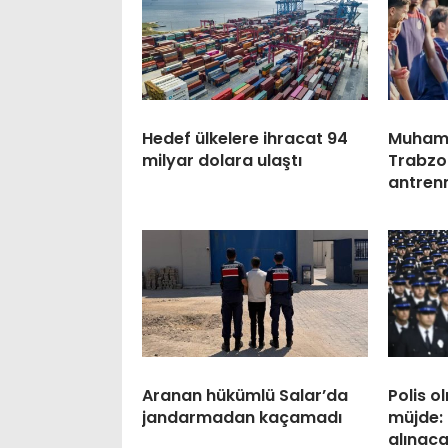
Hedef ülkelere ihracat 94
Muham
milyar dolara ulaştı
Trabzo
antren
Aranan hükümlü Salar’da
Polis o
jandarmadan kaçamadı
müjde: 
alınac