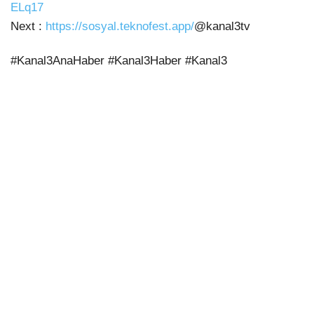
ELq17
Next :
https://sosyal.teknofest.app/
@kanal3tv
#Kanal3AnaHaber #Kanal3Haber #Kanal3