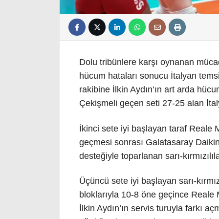
Dolu tribünlere karşı oynanan mücadel
hücum hataları sonucu İtalyan temsil
rakibine İlkin Aydın’ın art arda hücum
Çekişmeli geçen seti 27-25 alan İtal
İkinci sete iyi başlayan taraf Reale
geçmesi sonrası Galatasaray Daikin 
desteğiyle toparlanan sarı-kırmızılı
Üçüncü sete iyi başlayan sarı-kırmı
bloklarıyla 10-8 öne geçince Reale 
İlkin Aydın’ın servis turuyla farkı