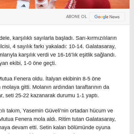
ABONE OL
e, karşılıklı sayılarla başladı. Sarı-kırmızılıların
cisi, 4 sayılık farkı yakaladı: 10-14. Galatasaray,
larıyla karşılık verdi ve 16-16’lık eşitlik sağlandı.
yan ekibi, 1-0 öne geçti.
 Mutua Fenera oldu. İtalyan ekibinin 8-5 öne
molaya gitti. Molanın ardından taraftarının da
lar, seti 25-22 kazanarak durumu 1-1 yaptı.
zılı takım, Yasemin Güveli’nin ortadan hücum ve
Mutua Fenera mola aldı. Ritim tutan Galatasaray,
 açmaya devam etti. Setin kalan bölümünde oyuna