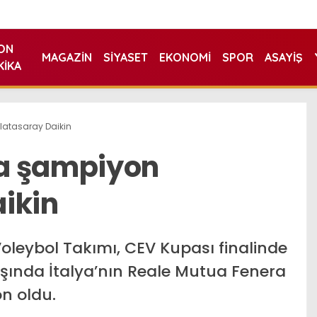
ON
MAGAZIN
SIYASET
EKONOMI
SPOR
ASAYIŞ
KIKA
atasaray Daikin
a şampiyon
ikin
oleybol Takımı, CEV Kupası finalinde
şında İtalya’nın Reale Mutua Fenera
n oldu.