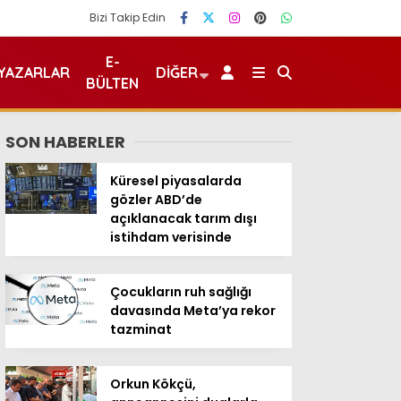
Bizi Takip Edin
E-
YAZARLAR
DIĞER
BÜLTEN
SON HABERLER
Küresel piyasalarda
gözler ABD’de
açıklanacak tarım dışı
istihdam verisinde
Çocukların ruh sağlığı
davasında Meta’ya rekor
tazminat
Orkun Kökçü,