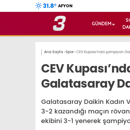
31.8
°
AFYON
S
GÜNDEM
DA
Ana Sayfa
›
Spor
›
CEV Kupası’nda şampiyon Gal
CEV Kupası’nd
Galatasaray Da
Galatasaray Daikin Kadın V
3-2 kazandığı maçın rövan
ekibini 3-1 yenerek şampiyo