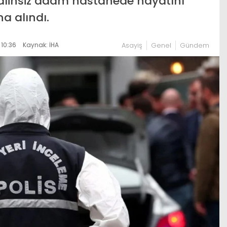
 Talihsiz adam hastanede hayatını
a alındı.
10:36
Kaynak: İHA
Asayiş
Genel
Gündem