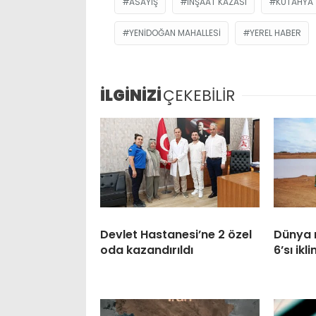
ASAYIŞ
İNŞAAT KAZASI
KÜTAHYA
YENIDOĞAN MAHALLESI
YEREL HABER
İLGİNİZİ
ÇEKEBİLİR
Devlet Hastanesi’ne 2 özel
Dünya 
oda kazandırıldı
6’sı ikl