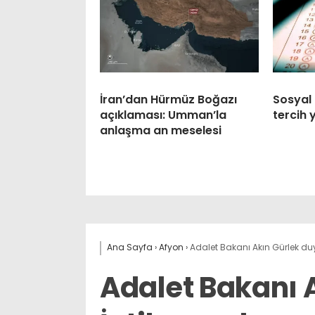
İran’dan Hürmüz Boğazı
Sosyal
açıklaması: Umman’la
tercih
anlaşma an meselesi
Ana Sayfa
›
Afyon
›
Adalet Bakanı Akın Gürlek duy
Adalet Bakanı 