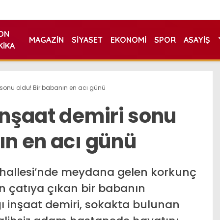
ON
MAGAZIN
SIYASET
EKONOMI
SPOR
ASAYIŞ
KIKA
 sonu oldu! Bir babanın en acı günü
inşaat demiri sonu
ın en acı günü
hallesi’nde meydana gelen korkunç
in çatıya çıkan bir babanın
ğı inşaat demiri, sokakta bulunan