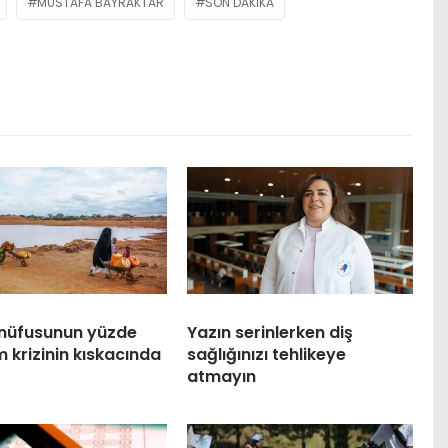
MUSTAFA BAYRAKTAR
SON DAKIKA
nüfusunun yüzde
Yazın serinlerken diş
im krizinin kıskacında
sağlığınızı tehlikeye
atmayın