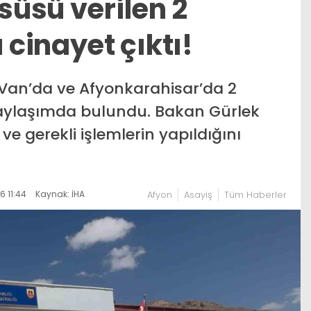
 süsü verilen 2
cinayet çıktı!
 Van’da ve Afyonkarahisar’da 2
paylaşımda bulundu. Bakan Gürlek
e gerekli işlemlerin yapıldığını
 11:44
Kaynak: İHA
Afyon
Asayiş
Tüm Haberler