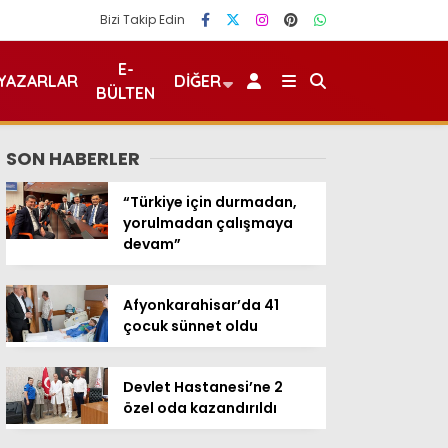
Bizi Takip Edin
E-
YAZARLAR
DIĞER
BÜLTEN
SON HABERLER
“Türkiye için durmadan,
yorulmadan çalışmaya
devam”
Afyonkarahisar’da 41
çocuk sünnet oldu
Devlet Hastanesi’ne 2
özel oda kazandırıldı