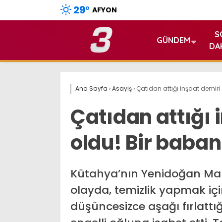
29
°
AFYON
S
GÜNDEM
DA
Ana Sayfa
›
Asayiş
›
Çatıdan attığı inşaat demiri
Çatıdan attığı 
oldu! Bir baban
Kütahya’nın Yenidoğan Ma
olayda, temizlik yapmak iç
düşüncesizce aşağı fırlattı