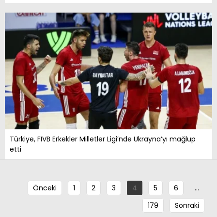
Türkiye, FIVB Erkekler Milletler Ligi’nde Ukrayna’yı mağlup
etti
Önceki
1
2
3
4
5
6
…
179
Sonraki