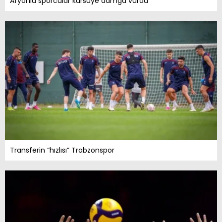
Afyonlu sporcular kürsüye damga vurdu
Transferin “hızlısı” Trabzonspor