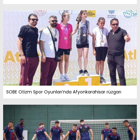
SOBE Otizm Spor Oyunları’nda Afyonkarahisar rüzgarı