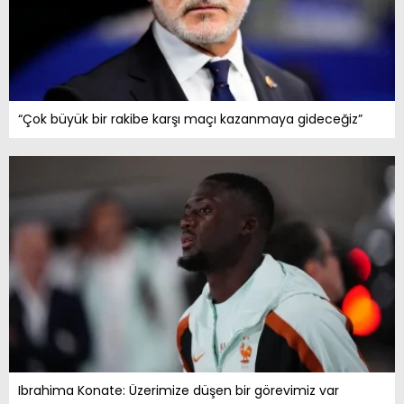
“Çok büyük bir rakibe karşı maçı kazanmaya gideceğiz”
Ibrahima Konate: Üzerimize düşen bir görevimiz var