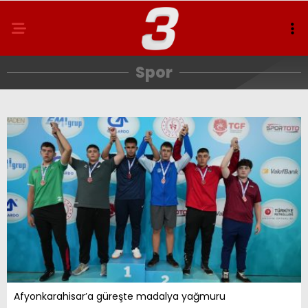
Spor
Afyonkarahisar’a güreşte madalya yağmuru