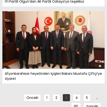
İYİ Partili Olgun’dan AK Partili Özkaya’ya teşekkür
Afyonkarahisar heyetinden İçişleri Bakanı Mustafa Çiftçi’ye
ziyaret
Önceki
1
2
3
4
5
…
90
Sonraki