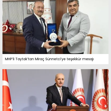
MHP’li Taytak’tan Miraç Sünnetci’ye teşekkür mesajı