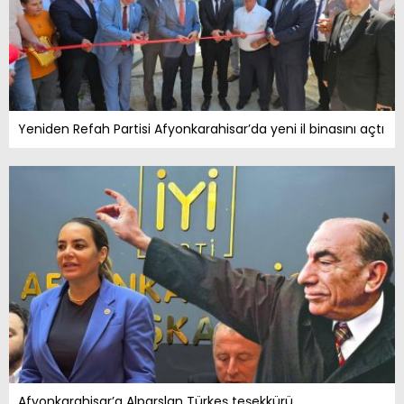
Yeniden Refah Partisi Afyonkarahisar’da yeni il binasını açtı
Afyonkarahisar’a Alparslan Türkeş teşekkürü