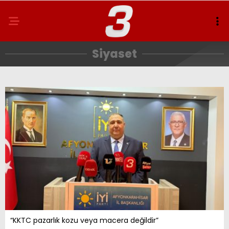
Siyaset
“KKTC pazarlık kozu veya macera değildir”